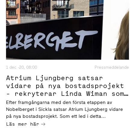
1 dec -20, 08:00
Pressmeddelande
Atrium Ljungberg satsar
vidare på nya bostadsprojekt
- rekryterar Linda Wiman som
bostadsutvecklingschef
Efter framgångarna med den första etappen av
Nobelberget i Sickla satsar Atrium Ljungberg vidare
på nya bostadsprojekt. Som ett led i detta...
Läs mer här