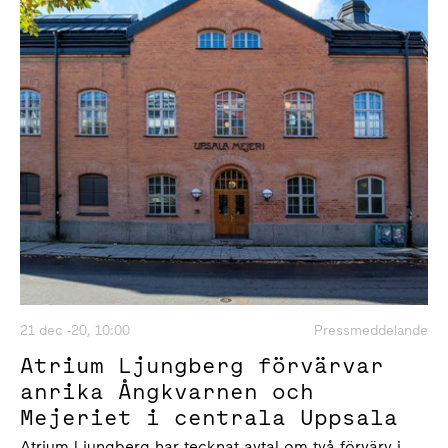
21 dec -20, 10:00
Pressmeddelande
Atrium Ljungberg förvärvar
anrika Ångkvarnen och
Mejeriet i centrala Uppsala
Atrium Ljungberg har tecknat avtal om två förvärv i