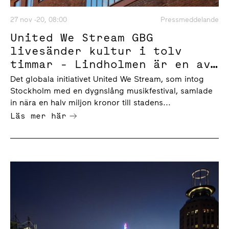
27 nov -20, 08:00
Pressmeddelande
United We Stream GBG
livesänder kultur i tolv
timmar - Lindholmen är en av
fyra spelplatser
Det globala initiativet United We Stream, som intog
Stockholm med en dygnslång musikfestival, samlade
in nära en halv miljon kronor till stadens...
Läs mer här