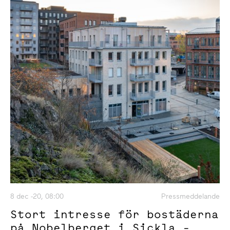
8 dec -20, 08:00
Pressmeddelande
Stort intresse för bostäderna
på Nobelberget i Sickla -