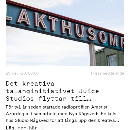
29 dec -20, 08:00
Pressmeddelande
Det kreativa
talanginitiativet Juice
Studios flyttar till
Slakthusområdet
För två år sedan startade radioprofilen Ametist
Azordegan i samarbete med Nya Rågsveds Folkets
hus Studio Rågsved för att fånga upp den kreativa...
Läs mer här