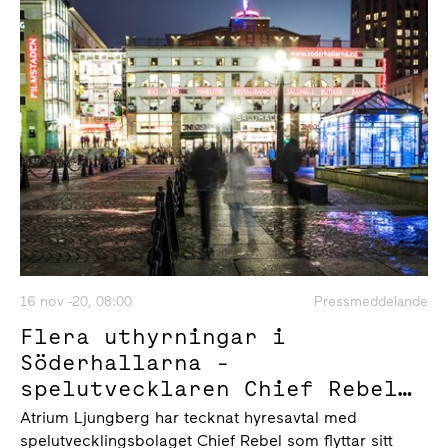
16 nov -20, 08:00
Pressmeddelande
Flera uthyrningar i
Söderhallarna -
spelutvecklaren Chief Rebel
flyttar in och Instabox
Atrium Ljungberg har tecknat hyresavtal med
expanderar
spelutvecklingsbolaget Chief Rebel som flyttar sitt