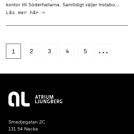
kontor till Söderhallarna. Samtidigt väljer Instabo...
Läs mer här
2
3
4
5
...
1
Smedjegatan 2C
131 54 Nacka