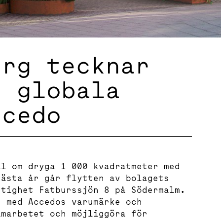
erg tecknar
d globala
ccedo
al om dryga 1 000 kvadratmeter med
nästa år går flytten av bolagets
stighet Fatburssjön 8 på Södermalm.
e med Accedos varumärke och
amarbetet och möjliggöra för