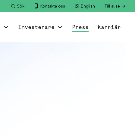
Sök
Kontakta oss
English
Till al.se
t
Investerare
Press
Karriär