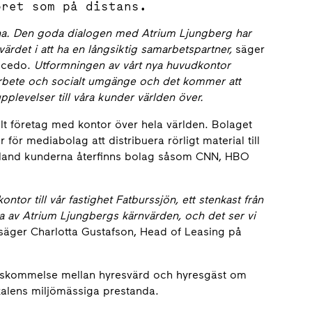
oret som på distans.
lerna. Den goda dialogen med Atrium Ljungberg har
värdet i att ha en långsiktig samarbetspartner,
säger
Accedo.
Utformningen av vårt nya huvudkontor
marbete och socialt umgänge och det kommer att
plevelser till våra kunder världen över.
t företag med kontor över hela världen. Bolaget
ör mediabolag att distribuera rörligt material till
er. Bland kunderna återfinns bolag såsom CNN, HBO
kontor till vår fastighet Fatburssjön, ett stenkast från
 av Atrium Ljungbergs kärnvärden, och det ser vi
 säger Charlotta Gustafson, Head of Leasing på
erenskommelse mellan hyresvärd och hyresgäst om
kalens miljömässiga prestanda.