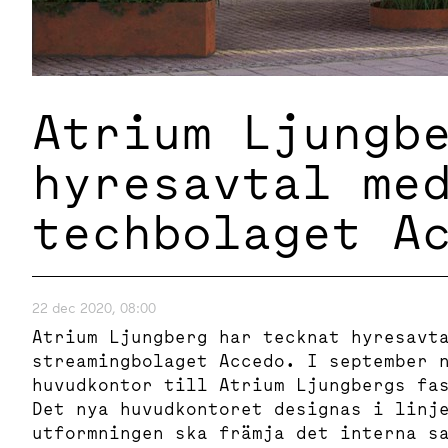
Atrium Ljungb
hyresavtal me
techbolaget A
22 dec 2020, 08:00
Atrium Ljungberg har tecknat hyresavt
streamingbolaget Accedo. I september 
huvudkontor till Atrium Ljungbergs fa
Det nya huvudkontoret designas i linj
utformningen ska främja det interna s