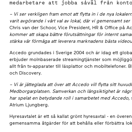
medarbetare att jobba såväl från kont
– Vi ser verkligen fram emot att flytta in i de nya loka
varit avgörande i vårt val av lokal, där vi gemensamt ser 
Chris van der Schoor, Vice President, HR & Office på 
kommer att skapa bättre förutsättningar för internt sa
stärka vår förmåga att leverera marknadens bästa videoup
Accedo grundades i Sverige 2004 och är idag ett global
erbjuder molnbaserade streamingtjänster som möjliggör f
allt från tv-apparater till läsplattor och mobiltelefon
och Discovery.
– Vi är jätteglada att över att Accedo vill flytta sitt huvud
Medborgarplatsen. Samverkan och långsiktighet är några
har spelat en betydande roll i samarbetet med Accedo
,
Atrium Ljungberg.
Hyresavtalet är ett så kallat grönt hyresavtal - en öv
gemensamma åtgärder för att behålla eller förbättra lo