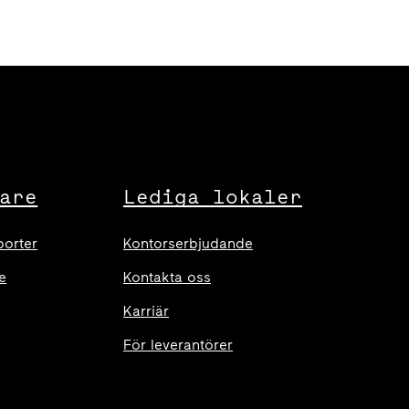
are
Lediga lokaler
porter
Kontorserbjudande
e
Kontakta oss
Karriär
För leverantörer