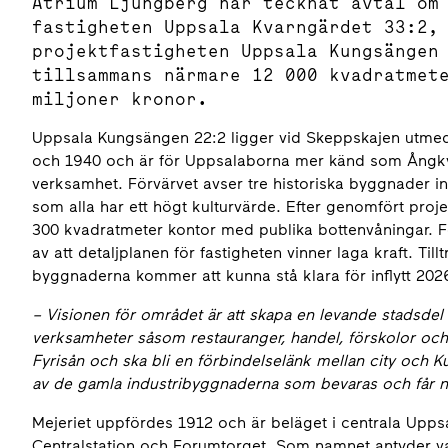
Atrium Ljungberg har tecknat avtal om
fastigheten Uppsala Kvarngärdet 33:2,
projektfastigheten Uppsala Kungsängen
tillsammans närmare 12 000 kvadratmet
miljoner kronor.
Uppsala Kungsängen 22:2 ligger vid Skeppskajen utmed
och 1940 och är för Uppsalaborna mer känd som Ångkv
verksamhet. Förvärvet avser tre historiska byggnader in
som alla har ett högt kulturvärde. Efter genomfört pro
300 kvadratmeter kontor med publika bottenvåningar. Fö
av att detaljplanen för fastigheten vinner laga kraft. Till
byggnaderna kommer att kunna stå klara för inflytt 20
– Visionen för området är att skapa en levande stadsde
verksamheter såsom restauranger, handel, förskolor och k
Fyrisån och ska bli en förbindelselänk mellan city och
av de gamla industribyggnaderna som bevaras och får ny
Mejeriet uppfördes 1912 och är beläget i centrala Upp
Centralstation och Forumtorget. Som namnet antyder va