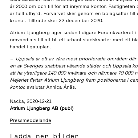
år 2000 om och till för att inrymma kontor. Fastigheten
är fullt uthyrd. Förvärvet sker genom en bolagsaffär til
kronor. Tillträde sker 22 december 2020.
Atrium Ljungberg äger sedan tidigare Forumkvarteret i
omvandlats till att bli ett urbant stadskvarter med ett 
handel i gatuplan.
– Uppsala är ett av våra mest prioriterade områden där vi
en av Sveriges snabbast växande städer och Uppsala ko
att ha ytterligare 140 000 invånare och närmare 70 000 n
Mejeriet flyttar Atrium Ljungberg fram positionerna i ce
kontor
,
avslutar Annica Ånäs
.
Nacka, 2020-12-21
Atrium Ljungberg AB (publ)
Pressmeddelande
Ladda ner bilder