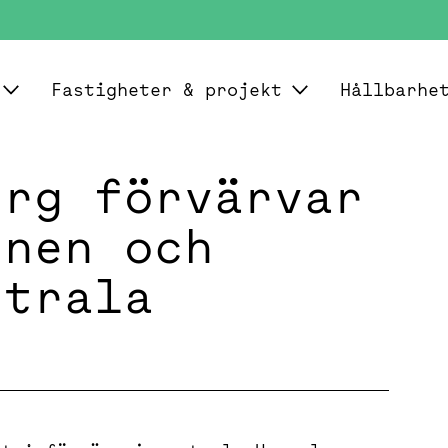
Fastigheter & projekt
Hållbarhe
erg förvärvar
rnen och
ntrala