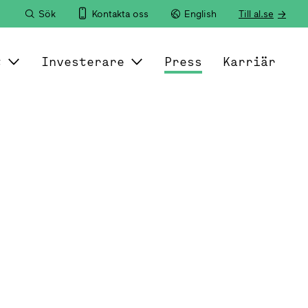
Sök
Kontakta oss
English
Till al.se
t
Investerare
Press
Karriär