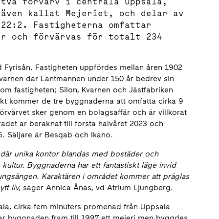
 två förvärv i centrala Uppsala,
 även kallat Mejeriet, och delar av
 22:2. Fastigheterna omfattar
er och förvärvas för totalt 234
 Fyrisån. Fastigheten uppfördes mellan åren 1902
arnen där Lantmännen under 150 år bedrev sin
om fastigheten; Silon, Kvarnen och Jästfabriken
jekt kommer de tre byggnaderna att omfatta cirka 9
rvärvet sker genom en bolagsaffär och är villkorat
trädet är beräknat till första halvåret 2023 och
26. Säljare är Besqab och Ikano.
l där unika kontor blandas med bostäder och
ultur. Byggnaderna har ett fantastiskt läge invid
 Kungsängen. Karaktären i området kommer att präglas
tt liv,
säger Annica Ånäs, vd Atrium Ljungberg.
sala, cirka fem minuters promenad från Uppsala
r byggnaden fram till 1997 ett mejeri men byggdes