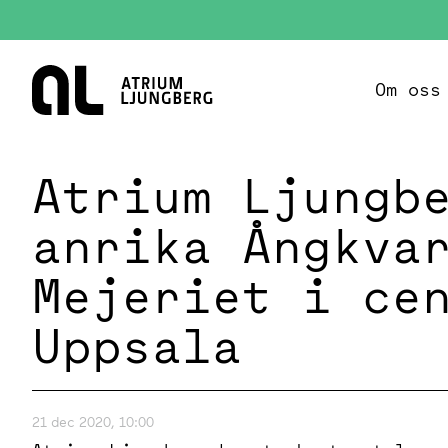
Hem
Om oss
Atrium Ljungb
anrika Ångkva
Mejeriet i ce
Uppsala
21 dec 2020, 10:00