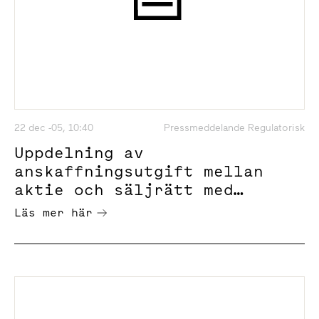
22 dec -05, 10:40
Pressmeddelande Regulatorisk
Uppdelning av
anskaffningsutgift mellan
aktie och säljrätt med
anledning av
Läs mer här
LjungbergGruppens
återköpserbjudande 2005