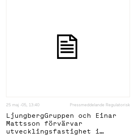
25 maj -05, 13:40
Pressmeddelande Regulatorisk
LjungbergGruppen och Einar
Mattsson förvärvar
utvecklingsfastighet i