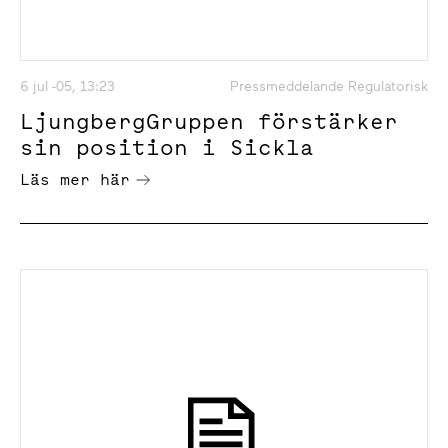
6 jul -05, 13:23
Pressmeddelande Regulatorisk
LjungbergGruppen förstärker
sin position i Sickla
Läs mer här