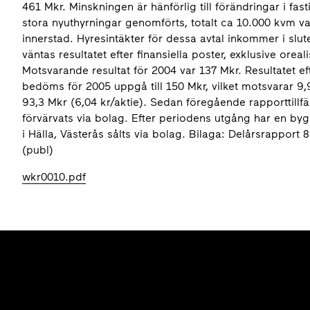
461 Mkr. Minskningen är hänförlig till förändringar i fas
stora nyuthyrningar genomförts, totalt ca 10.000 kvm v
innerstad. Hyresintäkter för dessa avtal inkommer i slut
väntas resultatet efter finansiella poster, exklusive orea
Motsvarande resultat för 2004 var 137 Mkr. Resultatet ef
bedöms för 2005 uppgå till 150 Mkr, vilket motsvarar 9,90
93,3 Mkr (6,04 kr/aktie). Sedan föregående rapporttill
förvärvats via bolag. Efter periodens utgång har en byg
i Hälla, Västerås sålts via bolag. Bilaga: Delårsrappo
(publ)
wkr0010.pdf