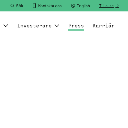
Sök
Kontakta oss
English
Till al.se
t
Investerare
Press
Karriär