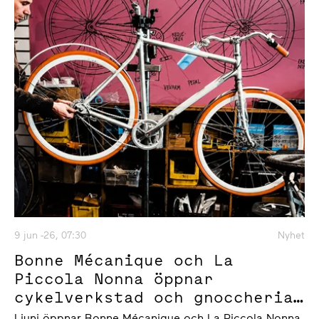
9 jun -26, 07:30
Nyhet
Bonne Mécanique och La
Piccola Nonna öppnar
cykelverkstad och gnoccheria
i Slakthusområdet
I juni öppnar Bonne Mécanique och La Piccola Nonna