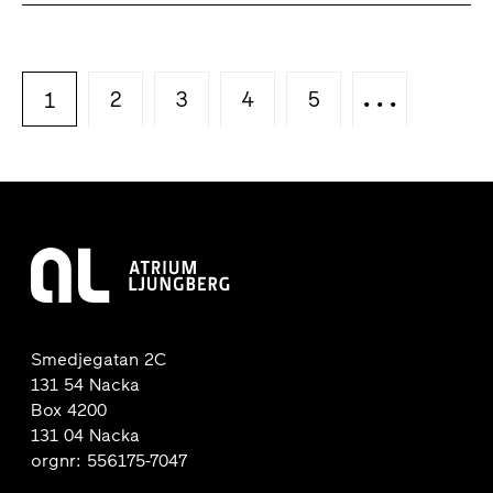
2
3
4
5
...
1
Smedjegatan 2C
131 54 Nacka
Box 4200
131 04 Nacka
orgnr: 556175-7047