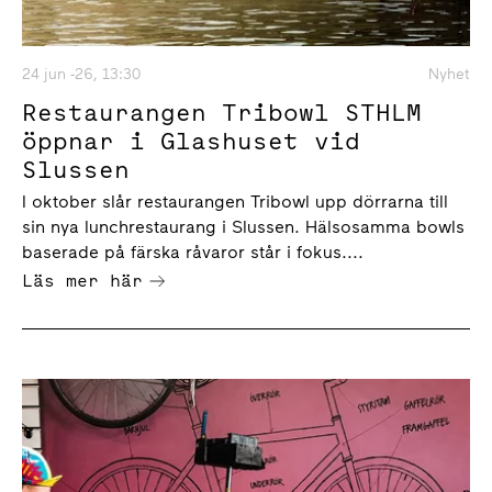
24 jun -26, 13:30
Nyhet
Restaurangen Tribowl STHLM
öppnar i Glashuset vid
Slussen
I oktober slår restaurangen Tribowl upp dörrarna till
sin nya lunchrestaurang i Slussen. Hälsosamma bowls
baserade på färska råvaror står i fokus....
Läs mer här