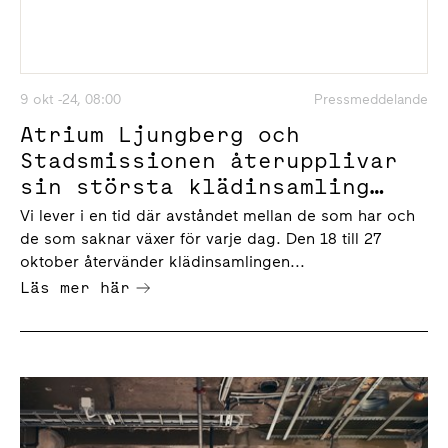
9 okt -24, 08:00
Pressmeddelande
Atrium Ljungberg och
Stadsmissionen återupplivar
sin största klädinsamling
Återwin-win – till förmån för
Vi lever i en tid där avståndet mellan de som har och
människor i utsatthet
de som saknar växer för varje dag. Den 18 till 27
oktober återvänder klädinsamlingen...
Läs mer här