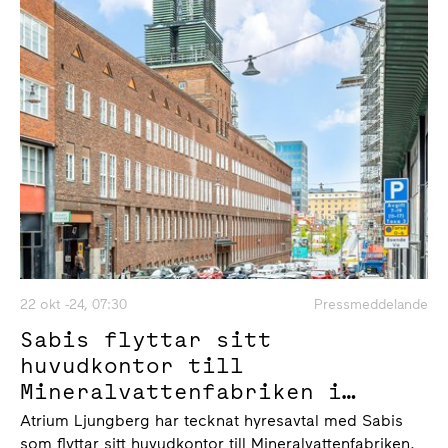
22 okt -24, 07:30
Pressmeddelande
Sabis flyttar sitt
huvudkontor till
Mineralvattenfabriken i
Hagastaden
Atrium Ljungberg har tecknat hyresavtal med Sabis
som flyttar sitt huvudkontor till Mineralvattenfabriken.