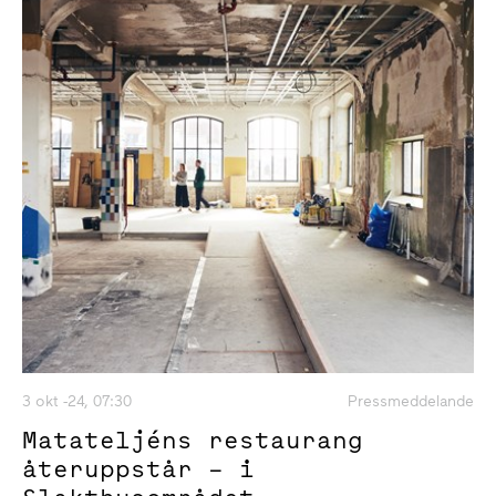
3 okt -24, 07:30
Pressmeddelande
Matateljéns restaurang
återuppstår – i