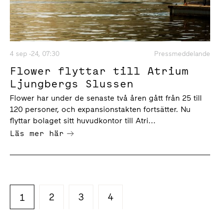
4 sep -24, 07:30
Pressmeddelande
Flower flyttar till Atrium
Ljungbergs Slussen
Flower har under de senaste två åren gått från 25 till
120 personer, och expansionstakten fortsätter. Nu
flyttar bolaget sitt huvudkontor till Atri...
Läs mer här
2
3
4
1