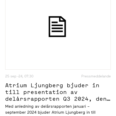
25 sep -24, 07:30
Pressmeddelande
Atrium Ljungberg bjuder in
till presentation av
delårsrapporten Q3 2024, den
11 oktober klockan 9.00
Med anledning av delårsrapporten januari –
september 2024 bjuder Atrium Ljungberg in till