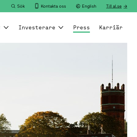
Sök
Kontakta oss
English
Till al.se
t
Investerare
Press
Karriär