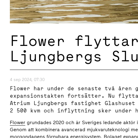
Flower flytta
Ljungbergs Sl
4 sep 2024, 07:30
Flower har under de senaste två åren 
expansionstakten fortsätter. Nu flytt
Atrium Ljungbergs fastighet Glashuset
2 500 kvm och inflyttning sker under
Flower
grundades 2020 och är Sveriges ledande aktör i
Genom att kombinera avancerad mjukvaruteknologi med 
morgondagens förnybara energisystem. Bolaget expand