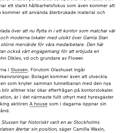
t har ett starkt hållbarhetsfokus som även kommer att
ån kommer att använda återbrukade material och
da över att nu flytta in i ett kontor som matchar vår
ge och moderna lokaler med utsikt över Gamla Stan
 större mervärde för våra medarbetare. Den här
 utan också vårt engagemang för att erbjuda en
ohn Diklev, vd och grundare av Flower.
rna i
Slussen
. Förutom Glashuset ingår
arkanvisningar. Bolaget kommer även att utveckla
atsen som knyter samman tunnelbanan med den nya
blir alltmer klar ökar efterfrågan på kontorslokaler.
on, är i det närmaste fullt uthyrt med hyresgäster
king aktören
A house
som i dagarna öppnar sin
tånd.
. Slussen har historiskt varit en av Stockholms
platsen återtar sin position,
säger Camilla Waxin,