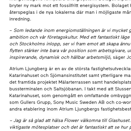
bryter ny mark mot ett fossilfritt energisystem. Bolage
återspeglas i de nya lokalerna där man i möjligaste m
inredning.
–
Som ledande inom energiomställningen är vi mycket gla
ambition och vår företagskultur. Med ett fantastiskt lä
och Stockholms inlopp, ser vi fram emot att skapa ännu
flytten stärker inte bara vår position som arbetsgivare,
inspirerande, dynamisk och hållbar arbetsmiljö
, säger J
Atrium Ljungberg är en av de största fastighetsutveckla
Katarinahuset och Sjömansinstitutet samt ytterligare m
det framtida projektet Mälarterrassen samt handelspl
bussterminalen och Saltsjöbanan. I takt med att Slussen 
Katarinahuset, som genomgått en omfattande ombyggnati
som Gullers Grupp, Sony Music Sweden AB och co-wor
andra etablering inom Atrium Ljungbergs fastighetsbes
– Jag är så glad att hälsa Flower välkomna till Glashuset
viktigaste mötesplatser och det är fantastiskt att se hur 