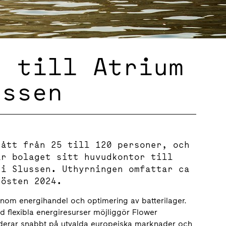
r till Atrium
ussen
gått från 25 till 120 personer, och
ar bolaget sitt huvudkontor till
 i Slussen. Uthyrningen omfattar ca
 hösten 2024.
nom energihandel och optimering av batterilager.
flexibla energiresurser möjliggör Flower
erar snabbt på utvalda europeiska marknader och