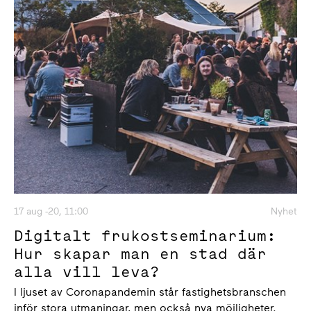
17 aug -20, 11:00
Nyhet
Digitalt frukostseminarium:
Hur skapar man en stad där
alla vill leva?
I ljuset av Coronapandemin står fastighetsbranschen
inför stora utmaningar, men också nya möjligheter.