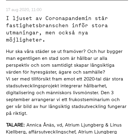
17 aug 2020, 11:00
I ljuset av Coronapandemin står
fastighetsbranschen inför stora
utmaningar, men också nya
möjligheter.
Hur ska våra städer se ut framöver? Och hur bygger
man egentligen en stad som är hållbar ur alla
perspektiv och som samtidigt skapar långsiktiga
värden för hyresgäster, ägare och samhälle?
Vi ser med tillförsikt fram emot ett 2020-tal där stora
stadsutvecklingsprojekt integrerar hållbarhet,
digitalisering och människors livsmönster. Den 3
september arrangerar vi ett frukostseminarium och
ger vår bild av hur långsiktig stadsutveckling fungerar
på riktigt.
TALARE:
Annica Ånäs, vd, Atrium Ljungberg & Linus
Kjellberg, affärsutvecklingschef, Atrium Ljungberg