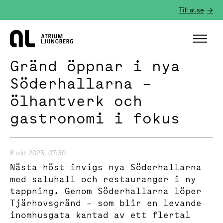
Till al.se
Hem
Gränd öppnar i nya
Söderhallarna –
ölhantverk och
gastronomi i fokus
8 okt 2025, 07:30
Nästa höst invigs nya Söderhallarna
med saluhall och restauranger i ny
tappning. Genom Söderhallarna löper
Tjärhovsgränd – som blir en levande
inomhusgata kantad av ett flertal