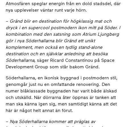
Atmosfären speglar energin från en dold stadsdel, där
nya upplevelser väntar runt varje hörn.
–
Gränd blir en destination för högklassig mat och
dryck i en supercool postmodern ikon mitt på Söder. I
kombination med den satsning som Atrium Ljungberg
gör i nya Söderhallarna blir Gränd ett unikt
komplement, men också en tydlig stand-alone
destination och en självklar anledning att besöka
Söderhallarna,
säger Ricard Constantinou på Space
Development Group som står bakom Gränd.
Söderhallarna, en ikonisk byggnad i postmodern stil,
genomgår just nu en omfattande renovering. Den
numer blåklassade byggnaden har varit både älskad
och utskälld. När dörrarna åter öppnas är tanken att
man ska känna igen sig, men samtidigt känna att det
här är något helt annat än förut.
–
Nya Söderhallarna kommer att präglas av