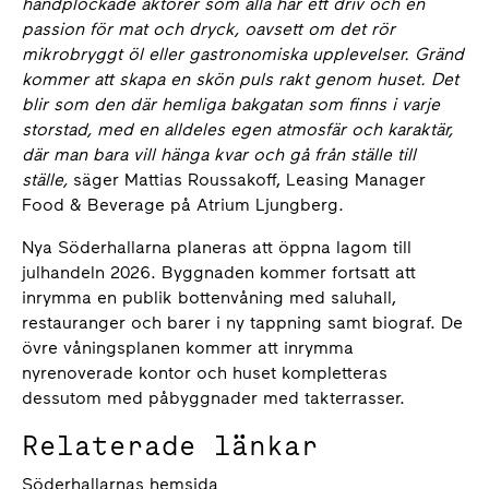
handplockade aktörer som alla har ett driv och en
passion för mat och dryck, oavsett om det rör
mikrobryggt öl eller gastronomiska upplevelser. Gränd
kommer att skapa en skön puls rakt genom huset. Det
blir som den där hemliga bakgatan som finns i varje
storstad, med en alldeles egen atmosfär och karaktär,
där man bara vill hänga kvar och gå från ställe till
ställe,
säger Mattias Roussakoff, Leasing Manager
Food & Beverage på Atrium Ljungberg.
Nya Söderhallarna planeras att öppna lagom till
julhandeln 2026. Byggnaden kommer fortsatt att
inrymma en publik bottenvåning med saluhall,
restauranger och barer i ny tappning samt biograf. De
övre våningsplanen kommer att inrymma
nyrenoverade kontor och huset kompletteras
dessutom med påbyggnader med takterrasser.
Relaterade länkar
Söderhallarnas hemsida