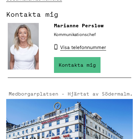
Kontakta mig
Marianne Perslow
Kommunikationschef
Visa telefonnummer
Kontakta mig
Medborgarplatsen - Hjärtat av Södermalm.
Medborgarplatsen - Hjärtat av Södermalm.