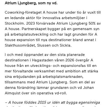
Atrium Ljungberg, som ny vd.
Coworking‑företaget A house har under tio år vuxit till
en ledande aktör för innovativa arbetsmiljöer i
Stockholm. 2023 förvärvade Atrium Ljungberg 50% av
A house. Partnerskapet bygger på en gemensam syn
på arbetsplatsutveckling och har lagt grunden för A
house expansion till nya destinationer bland annat i
Slakthusområdet, Slussen och Sickla.
I och med öppnandet av den sista planerade
destinationen i Hagastaden våren 2026 övergår A
house från en utvecklings‑ och expansionsfas till en
mer förvaltande verksamhet med ambition att stärka
sina erbjudanden på arbetsplatsmarknaden,
tillsammans med Atrium Ljungberg. Som en del av
denna förändring lämnar grundaren och vd Johan
Almquist över sin operativa vd‑roll.
– A house föddes 2015 ur idén att bygga egensinniga