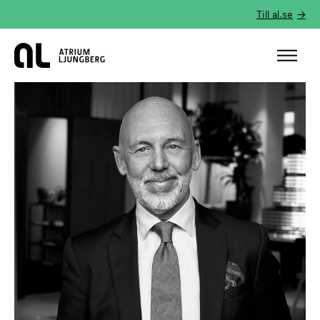
Till al.se
Hem