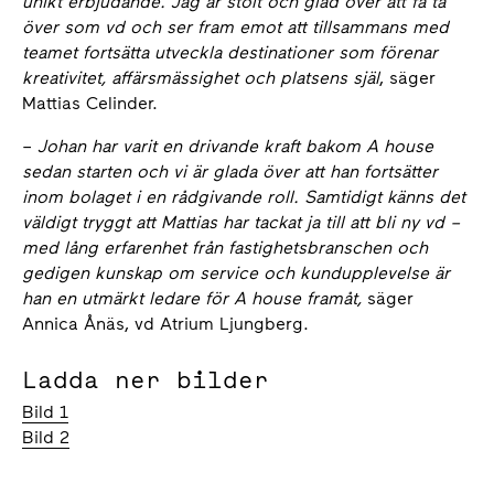
unikt erbjudande. Jag är stolt och glad över att få ta
över som vd och ser fram emot att tillsammans med
teamet fortsätta utveckla destinationer som förenar
kreativitet, affärsmässighet och platsens själ
, säger
Mattias Celinder.
–
Johan har varit en drivande kraft bakom A house
sedan starten och vi är glada över att han fortsätter
inom bolaget i en rådgivande roll. Samtidigt känns det
väldigt tryggt att Mattias har tackat ja till att bli ny vd –
med lång erfarenhet från fastighetsbranschen och
gedigen kunskap om service och kundupplevelse är
han en utmärkt ledare för A house framåt,
säger
Annica Ånäs, vd Atrium Ljungberg.
Ladda ner bilder
Bild 1
Bild 2