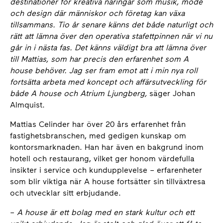
destinationer för kreativa näringar som musik, mode
och design där människor och företag kan växa
tillsammans. Tio år senare känns det både naturligt och
rätt att lämna över den operativa stafettpinnen när vi nu
går in i nästa fas. Det känns väldigt bra att lämna över
till Mattias, som har precis den erfarenhet som A
house behöver. Jag ser fram emot att i min nya roll
fortsätta arbeta med koncept och affärsutveckling för
både A house och Atrium Ljungberg,
säger Johan
Almquist.
Mattias Celinder har över 20 års erfarenhet från
fastighetsbranschen, med gedigen kunskap om
kontorsmarknaden. Han har även en bakgrund inom
hotell och restaurang, vilket ger honom värdefulla
insikter i service och kundupplevelse – erfarenheter
som blir viktiga när A house fortsätter sin tillväxtresa
och utvecklar sitt erbjudande.
–
A house är ett bolag med en stark kultur och ett