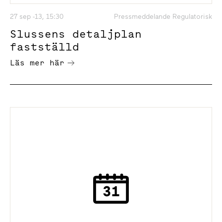
27 sep -13, 15:30
Pressmeddelande Regulatorisk
Slussens detaljplan
fastställd
Läs mer här