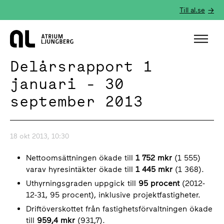
Till al.se
Hem
Delårsrapport 1
januari - 30
september 2013
18 okt 2013, 10:30
Nettoomsättningen ökade till
1 752 mkr
(1 555)
varav hyresintäkter ökade till
1 445 mkr
(1 368).
Uthyrningsgraden uppgick till
95 procent
(2012-
12-31, 95 procent), inklusive projektfastigheter.
Driftöverskottet från fastighetsförvaltningen ökade
till
959,4 mkr
(931,7).