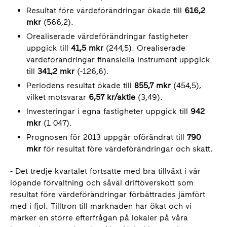
Resultat före värdeförändringar ökade till
616,2
mkr
(566,2).
Orealiserade värdeförändringar fastigheter
uppgick till
41,5 mkr
(244,5). Orealiserade
värdeförändringar finansiella instrument uppgick
till
341,2 mkr
(-126,6).
Periodens resultat ökade till
855,7 mkr
(454,5),
vilket motsvarar
6,57 kr/aktie
(3,49).
Investeringar i egna fastigheter uppgick till
942
mkr
(1 047).
Prognosen för 2013 uppgår oförändrat till
790
mkr
för resultat före värdeförändringar och skatt.
- Det tredje kvartalet fortsatte med bra tillväxt i vår
löpande förvaltning och såväl driftöverskott som
resultat före värdeförändringar förbättrades jämfört
med i fjol. Tilltron till marknaden har ökat och vi
märker en större efterfrågan på lokaler på våra