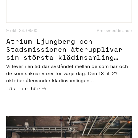
9 okt -24, 08:00
Pressmeddelande
Atrium Ljungberg och
Stadsmissionen återupplivar
sin största klädinsamling
Återwin-win – till förmån för
Vi lever i en tid där avståndet mellan de som har och
människor i utsatthet
de som saknar växer för varje dag. Den 18 till 27
oktober återvänder klädinsamlingen...
Läs mer här