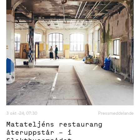
3 okt -24, 07:30
Pressmeddelande
Matateljéns restaurang
återuppstår – i