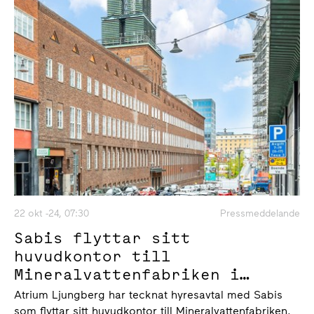
22 okt -24, 07:30
Pressmeddelande
Sabis flyttar sitt
huvudkontor till
Mineralvattenfabriken i
Hagastaden
Atrium Ljungberg har tecknat hyresavtal med Sabis
som flyttar sitt huvudkontor till Mineralvattenfabriken.