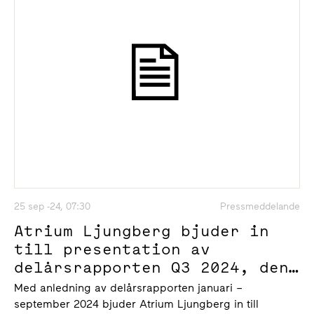
25 sep -24, 07:30
Pressmeddelande
Atrium Ljungberg bjuder in
till presentation av
delårsrapporten Q3 2024, den
11 oktober klockan 9.00
Med anledning av delårsrapporten januari –
september 2024 bjuder Atrium Ljungberg in till