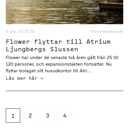
4 sep -24, 07:30
Pressmeddelande
Flower flyttar till Atrium
Ljungbergs Slussen
Flower har under de senaste två åren gått från 25 till
120 personer, och expansionstakten fortsätter. Nu
flyttar bolaget sitt huvudkontor till Atri...
Läs mer här
2
3
4
1