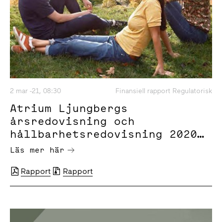
2 mar -21, 08:30
Finansiell rapport Regulatorisk
Atrium Ljungbergs
årsredovisning och
hållbarhetsredovisning 2020
är publicerad
Läs mer här
Rapport
Rapport