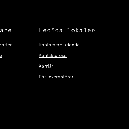
are
Lediga lokaler
porter
Kontorserbjudande
e
Kontakta oss
Karriär
För leverantörer