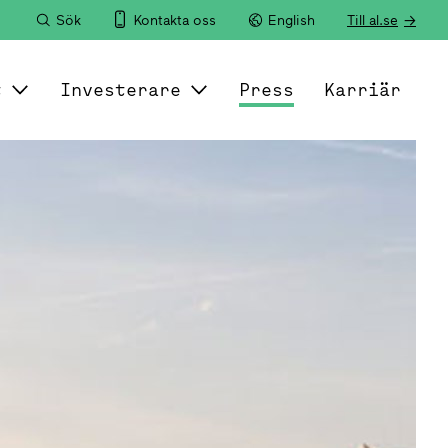
Sök
Kontakta oss
English
Till al.se
t
Investerare
Press
Karriär