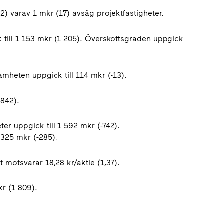
-2) varav 1 mkr (17) avsåg projektfastigheter.
k till 1 153 mkr (1 205). Överskottsgraden uppgick
mheten uppgick till 114 mkr (-13).
(842).
ter uppgick till 1 592 mkr (-742).
 325 mkr (-285).
et motsvarar 18,28 kr/aktie (1,37).
kr (1 809).