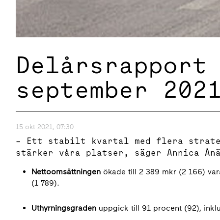
Delårsrapport
september 202
15 okt 2021, 07:30
– Ett stabilt kvartal med flera strat
stärker våra platser, säger Annica Ån
Nettoomsättningen
ökade till 2 389 mkr (2 166) var
(1 789).
Uthyrningsgraden
uppgick till 91 procent (92), inklu