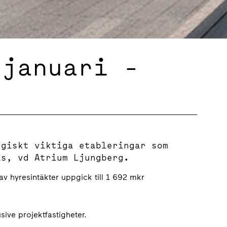
 januari -
1
egiskt viktiga etableringar som
äs, vd Atrium Ljungberg.
av hyresintäkter uppgick till 1 692 mkr
sive projektfastigheter.