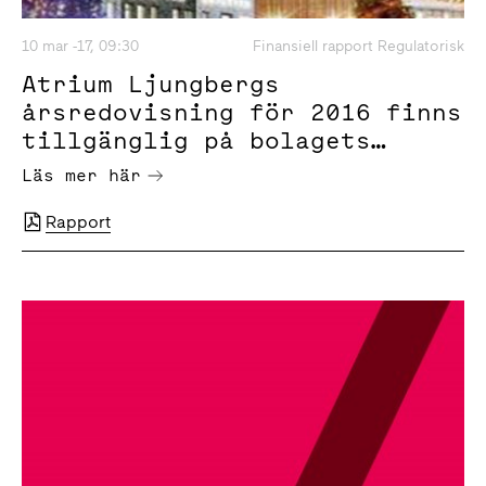
10 mar -17, 09:30
Finansiell rapport Regulatorisk
Atrium Ljungbergs
årsredovisning för 2016 finns
tillgänglig på bolagets
webbplats
Läs mer här
Rapport