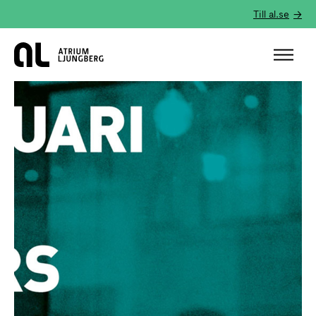
Till al.se
Hem