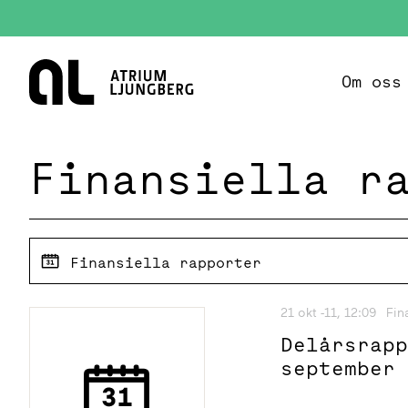
Hem
Om oss
Finansiella r
Finansiella rapporter
21 okt -11, 12:09
Fin
Delårsrap
september