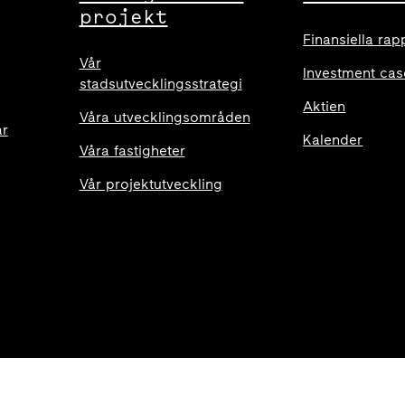
projekt
Finansiella rap
Vår
Investment cas
stadsutvecklingsstrategi
Aktien
Våra utvecklingsområden
ar
Kalender
Våra fastigheter
Vår projektutveckling