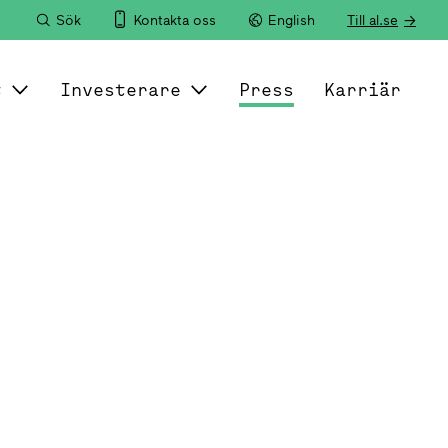
Sök
Kontakta oss
English
Till al.se
t
Investerare
Press
Karriär