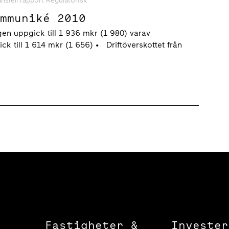
ansiell rapport Regulatorisk
ommuniké 2010
n uppgick till 1 936 mkr (1 980) varav
ck till 1 614 mkr (1 656) • Driftöverskottet från
Fastigheter &
Invester