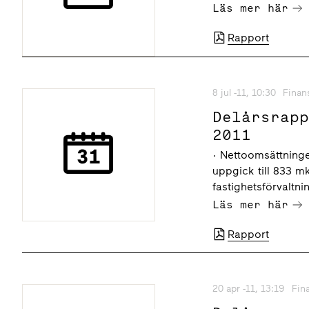
Läs mer här
Rapport
8 jul -11, 10:30
Finan
Delårsrap
2011
· Nettoomsättninge
uppgick till 833 mk
fastighetsförvaltni
Läs mer här
Rapport
20 apr -11, 13:19
Fin