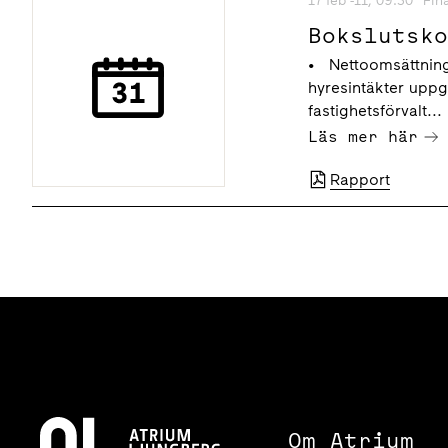
17 feb -11, 09:30
Fin
Bokslutsk
• Nettoomsättninge
hyresintäkter uppgi
fastighetsförvalt...
Läs mer här
Rapport
Om Atrium