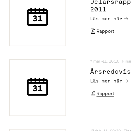
Delårsrap
2011
Läs mer här
Rapport
7 mar -11, 16:10
Fina
Årsredovi
Läs mer här
Rapport