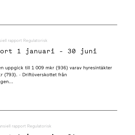
siell rapport Regulatorisk
port 1 januari - 30 juni
n uppgick till 1 009 mkr (936) varav hyresintäkter
r (793). · Driftöverskottet från
ngen...
ansiell rapport Regulatorisk