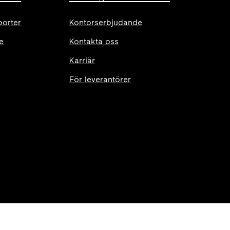
porter
Kontorserbjudande
e
Kontakta oss
Karriär
För leverantörer