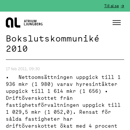
Till al.se
Hem
Bokslutskommuniké
2010
17 feb 2011, 09:30
• Nettoomsättningen uppgick till 1
936 mkr (1 980) varav hyresintäkter
uppgick till 1 614 mkr (1 656) •
Driftöverskottet från
fastighetsförvaltningen uppgick till
1 029,5 mkr (1 052,0). Rensat för
sålda fastigheter har
driftöverskottet ökat med 4 procent