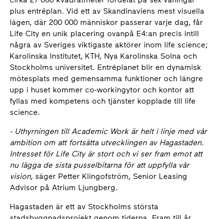
plus entréplan. Vid ett av Skandinaviens mest visuella
lägen, där 200 000 människor passerar varje dag, får
Life City en unik placering ovanpå E4:an precis intill
några av Sveriges viktigaste aktörer inom life science;
Karolinska Institutet, KTH, Nya Karolinska Solna och
Stockholms universitet. Entréplanet blir en dynamisk
mötesplats med gemensamma funktioner och längre
upp i huset kommer co-workingytor och kontor att
fyllas med kompetens och tjänster kopplade till life
science.
- Uthyrningen till Academic Work är helt i linje med vår
ambition om att fortsätta utvecklingen av Hagastaden.
Intresset för Life City är stort och vi ser fram emot att
nu lägga de sista pusselbitarna för att uppfylla vår
vision,
säger Petter Klingofström, Senior Leasing
Advisor på Atrium Ljungberg.
Hagastaden är ett av Stockholms största
stadsbyggnadsprojekt genom tiderna. Fram till år