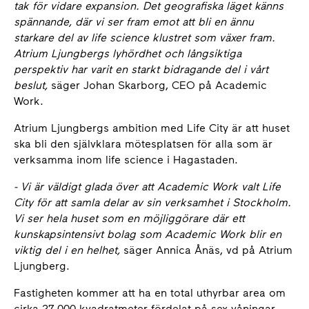
tak för vidare expansion. Det geografiska läget känns
spännande, där vi ser fram emot att bli en ännu
starkare del av life science klustret som växer fram.
Atrium Ljungbergs lyhördhet och långsiktiga
perspektiv har varit en starkt bidragande del i vårt
beslut,
säger Johan Skarborg, CEO på Academic
Work.
Atrium Ljungbergs ambition med Life City är att huset
ska bli den självklara mötesplatsen för alla som är
verksamma inom life science i Hagastaden.
- Vi är väldigt glada över att Academic Work valt Life
City för att samla delar av sin verksamhet i Stockholm.
Vi ser hela huset som en möjliggörare där ett
kunskapsintensivt bolag som Academic Work blir en
viktig del i en helhet,
säger Annica Ånäs, vd på Atrium
Ljungberg.
Fastigheten kommer att ha en total uthyrbar area om
cirka 27 000 kvadratmeter fördelat på sex våningar