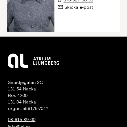
Skicka e-post
Smedjegatan 2C
131 54 Nacka
Box 4200
131 04 Nacka
orgnr: 556175-7047
08-615 89 00
info@al.se