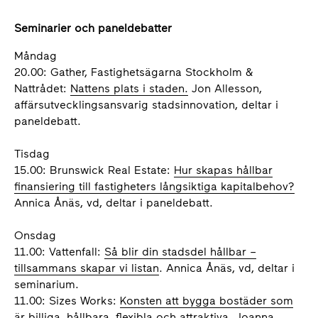
Seminarier och paneldebatter
Måndag
20.00: Gather, Fastighetsägarna Stockholm &
Nattrådet:
Nattens plats i staden.
Jon Allesson,
affärsutvecklingsansvarig stadsinnovation, deltar i
paneldebatt.
Tisdag
15.00: Brunswick Real Estate:
Hur skapas hållbar
finansiering till fastigheters långsiktiga kapitalbehov?
Annica Ånäs, vd, deltar i paneldebatt.
Onsdag
11.00: Vattenfall:
Så blir din stadsdel hållbar –
tillsammans skapar vi listan
. Annica Ånäs, vd, deltar i
seminarium.
11.00: Sizes Works:
Konsten att bygga bostäder som
är billiga, hållbara, flexibla och attraktiva.
Joanna