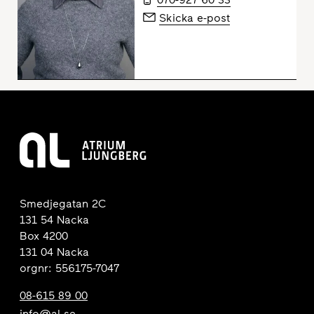
Skicka e-post
Smedjegatan 2C
131 54 Nacka
Box 4200
131 04 Nacka
orgnr: 556175-7047
08-615 89 00
info@al.se