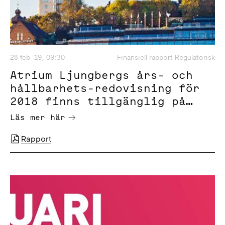
28 feb -19, 09:30
Finansiell rapport Regulatorisk
Atrium Ljungbergs års- och
hållbarhets-redovisning för
2018 finns tillgänglig på
bolagets webbplats
Läs mer här
Rapport