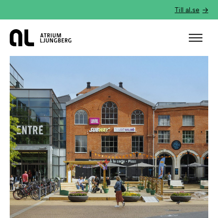
Till al.se
Hem