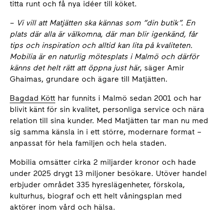
titta runt och få nya idéer till köket.
–
Vi vill att Matjätten ska kännas som “din butik”. En
plats där alla är välkomna, där man blir igenkänd, får
tips och inspiration och alltid kan lita på kvaliteten.
Mobilia är en naturlig mötesplats i Malmö och därför
känns det helt rätt att öppna just här
, säger Amir
Ghaimas, grundare och ägare till Matjätten.
Bagdad Kött
har funnits i Malmö sedan 2001 och har
blivit känt för sin kvalitet, personliga service och nära
relation till sina kunder. Med Matjätten tar man nu med
sig samma känsla in i ett större, modernare format –
anpassat för hela familjen och hela staden.
Mobilia omsätter cirka 2 miljarder kronor och hade
under 2025 drygt 13 miljoner besökare. Utöver handel
erbjuder området 335 hyreslägenheter, förskola,
kulturhus, biograf och ett helt våningsplan med
aktörer inom vård och hälsa.