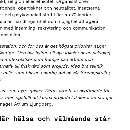
ikt, religion eller etnicitet. Organisationen
oende, opartiskhet och neutralitet. Insatserna
r och psykosocialt stöd i fler än 70 länder.
rställer handlingsfrihet och möjlighet att agera
nen med insamling, rekrytering och kommunikation
anställda.
station, och för oss är det högsta prioritet,
säger
verige.
Den här flytten till nya lokaler är en satsning
ånga mötesplatser som främjar samarbete och
rnativ till friskvård som erbjuds. Med bra teknik
miljö som blir en naturlig del av vår företagskultur,
s.
nser som hyresgäster. Deras arbete är avgörande för
nns meningsfullt att kunna erbjuda lokaler som stödjer
anager Atrium Ljungberg.
där hälsa och välmående står