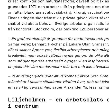
kriser, konflikter och naturkatastrofer, oavsett politisk ås
grundades 1971 och arbetar utifrån principerna om ober
omfattar bland annat akut sjukvård, kirurgi, vaccinatione
Finansieringen sker främst via privata gåvor, vilket säke
snabbt vid akuta behov. I Sverige arbetar organisatio
från kontoret i Stockholm, där omkring 120 personer är 
–
En god arbetsmiljö är grunden för både trivsel och pre
Samar Perez Lennart, HR-chef på Läkare Utan Gränser S
där vi skapar öppna ytor, flexibla arbetsplatser och m
kreativitet, men också välbefinnande genom de olika alte
som stödjer hybrida arbetssätt bygger vi en inspirerande 
en plats där våra medarbetare mår bra och kan utveckla
– Vi är väldigt glada över att välkomna Läkare Utan Grä
människor i utsatta situationer världen över, och det kä
en så viktig verksamhet,
säger Alexander Yü, leasing m
Liljeholmen – en arbetsplats 
i centrum