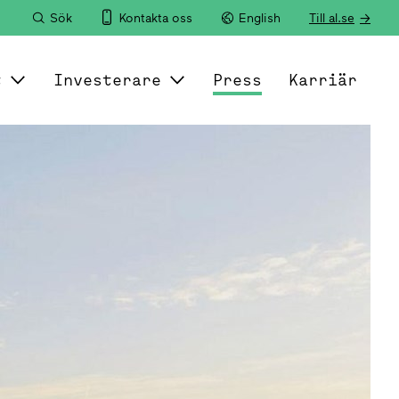
Sök
Kontakta oss
English
Till al.se
t
Investerare
Press
Karriär