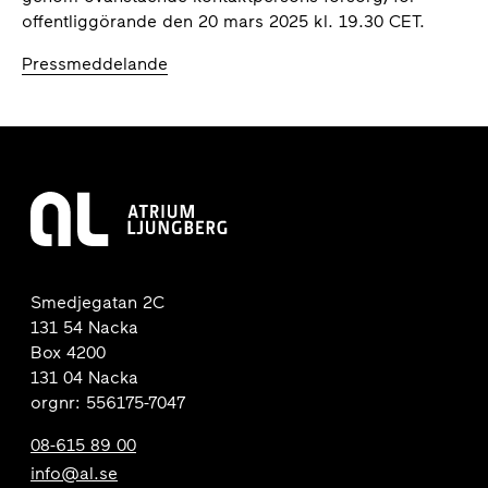
offentliggörande den 20 mars 2025 kl. 19.30 CET.
Pressmeddelande
Smedjegatan 2C
131 54 Nacka
Box 4200
131 04 Nacka
orgnr: 556175-7047
08-615 89 00
info@al.se