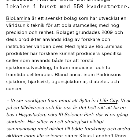
lokaler i huset med 550 kvadratmeter.
BioLamina
är ett svenskt bolag som har utvecklat en
världsunik teknik för att odla stamceller, med hög
precision och renhet. Bolaget grundades 2009 och
dess produkter används idag av forskare och
institutioner världen över. Med hjälp av BioLaminas
produkter har forskare kunnat producera specifika
celler som används både för att förstå
sjukdomsutveckling, ta fram mediciner och för
framtida cellterapier. Bland annat inom Parkinsons
sjukdom, hjärtsvikt, ögonsjukdomar, diabetes och
cancer.
– Vi ser verkligen fram emot att flytta in i
Life City
. Vi är
på en tillväxtresa och för oss är det helt rätt att ha en
bas i Hagastaden, nära KI Science Park där vi en gång
startade. Här sitter vi i ett strategiskt viktigt
sammanhang med närhet till både forskning och andra
aktörer inom life science,
säger Klaus Langhoff-Roos,