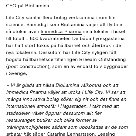
CEO på BioLamina.
Life City samlar flera bolag verksamma inom life
science. Samtidigt som BioLamina väljer att flytta in
så utökar även
Immedica Pharma
sina lokaler i huset
till totalt 1 600 kvadratmeter. De båda hyresgästerna
har haft stort fokus på hållbarhet och återbruk i de
nya lokalerna. Dessutom har Life City nyligen fått
högsta hållbarhetscertifieringen Breeam Outstanding
(post construction), som en av endast tolv byggnader
i Sverige,
– Vi är glada att hälsa BioLamina välkomna och att
Immedica Pharma väljer att utöka i Life City. Vi ser att
många innovativa bolag söker sig hit och det finns en
internationell atmosfär i Hagastaden. I takt med att
stadsdelen växer öppnar dessutom allt fler
restauranger, butiker och olika former av
träningsmöjligheter, sådant som uppskattas av de som
arbetar här,
säger Catarina Lennartsson, Leasing