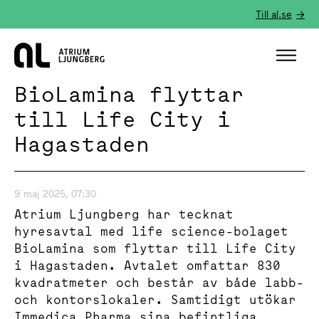
Till al.se
Hem
BioLamina flyttar
till Life City i
Hagastaden
9 maj 2025, 07:30
Atrium Ljungberg har tecknat
hyresavtal med life science-bolaget
BioLamina som flyttar till Life City
i Hagastaden. Avtalet omfattar 830
kvadratmeter och består av både labb-
och kontorslokaler. Samtidigt utökar
Immedica Pharma sina befintliga