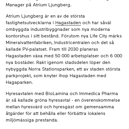
Manager på Atrium Ljungberg.
Atrium Ljungberg är en av de största
fastighetsutvecklarna i
Hagastaden
och har såväl
ombyggda industribyggnader som nya moderna
kontorshus i sitt bestånd. Förutom nya Life City märks
Mineralvattenfabriken, Industricentralen och det så
kallade PV-palatset. Fram till 2030 planeras
Hagastaden växa med 50 000 arbetsplatser och 6 000
nya bostäder. Rakt igenom stadsdelen löper den
nybyggda Norra Stationsparken, ett av staden största
parkprojekt, som knyter ihop Hagastaden med
Hagaparken.
Hyresavtalen med BioLamina och Immedica Pharma
är så kallade gröna hyresavtal - en överenskommelse
mellan hyresvärd och hyresgäst om gemensamma
åtgärder för att behålla eller förbättra lokalens
miljömässiga prestanda.