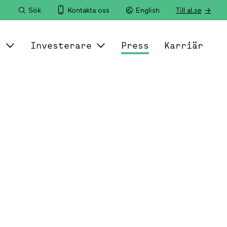
Sök
Kontakta oss
English
Till al.se
t
Investerare
Press
Karriär