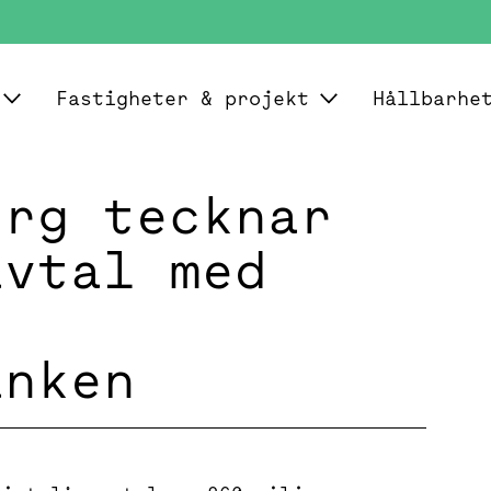
Fastigheter & projekt
Hållbarhe
erg tecknar
avtal med
anken