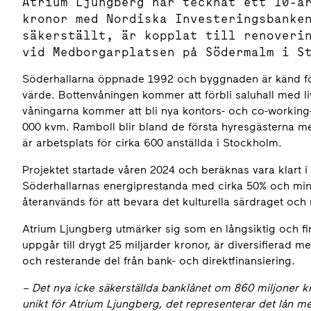
Atrium Ljungberg har tecknat ett 10-å
kronor med Nordiska Investeringsbanke
säkerställt, är kopplat till renoveri
vid Medborgarplatsen på Södermalm i S
Söderhallarna öppnade 1992 och byggnaden är känd för si
värde. Bottenvåningen kommer att förbli saluhall med 
våningarna kommer att bli nya kontors- och co-working-y
000 kvm. Ramboll blir bland de första hyresgästerna m
är arbetsplats för cirka 600 anställda i Stockholm.
Projektet startade våren 2024 och beräknas vara klart 
Söderhallarnas energiprestanda med cirka 50% och mins
återanvänds för att bevara det kulturella särdraget oc
Atrium Ljungberg utmärker sig som en långsiktig och fin
uppgår till drygt 25 miljarder kronor, är diversifierad 
och resterande del från bank- och direktfinansiering.
–
Det nya icke säkerställda banklånet om 860 miljoner kr
unikt för Atrium Ljungberg, det representerar det lån me