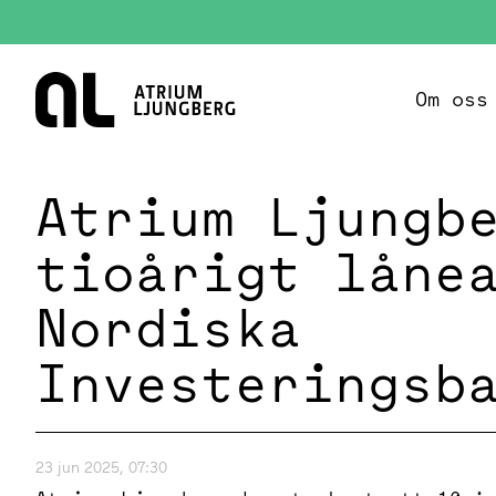
Hem
Om oss
Atrium Ljungb
tioårigt låne
Nordiska
Investeringsb
23 jun 2025, 07:30