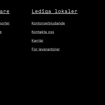
are
Lediga lokaler
porter
Kontorserbjudande
e
Kontakta oss
Karriär
För leverantörer