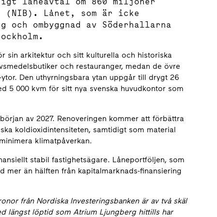
rigt låneavtal om 860 miljoner
n (NIB). Lånet, som är icke
ng och ombyggnad av Söderhallarna
tockholm.
n arkitektur och sitt kulturella och historiska
livsmedelsbutiker och restauranger, medan de övre
tor. Den uthyrningsbara ytan uppgår till drygt 26
ed 5 000 kvm för sitt nya svenska huvudkontor som
i början av 2027. Renoveringen kommer att förbättra
ka koldioxidintensiteten, samtidigt som material
h minimera klimatpåverkan.
ansiellt stabil fastighetsägare. Låneportföljen, som
med mer än hälften från kapitalmarknads-finansiering
onor från Nordiska Investeringsbanken är av två skäl
d längst löptid som Atrium Ljungberg hittills har