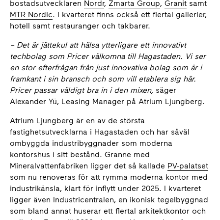
bostadsutvecklaren
Nordr
,
Zmarta Group
,
Granit
samt
MTR Nordic
. I kvarteret finns också ett flertal gallerier,
hotell samt restauranger och takbarer.
– Det är jättekul att hälsa ytterligare ett innovativt
techbolag som Pricer välkomna till Hagastaden. Vi ser
en stor efterfrågan från just innovativa bolag som är i
framkant i sin bransch och som vill etablera sig här.
Pricer passar väldigt bra in i den mixen,
säger
Alexander Yü, Leasing Manager på Atrium Ljungberg.
Atrium Ljungberg är en av de största
fastighetsutvecklarna i Hagastaden och har såväl
ombyggda industribyggnader som moderna
kontorshus i sitt bestånd. Granne med
Mineralvattenfabriken ligger det så kallade
PV-palatset
som nu renoveras för att rymma moderna kontor med
industrikänsla, klart för inflytt under 2025. I kvarteret
ligger även Industricentralen, en ikonisk tegelbyggnad
som bland annat huserar ett flertal arkitektkontor och