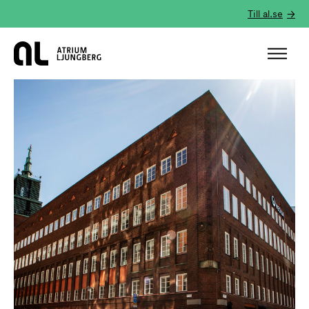
Till al.se
Hem