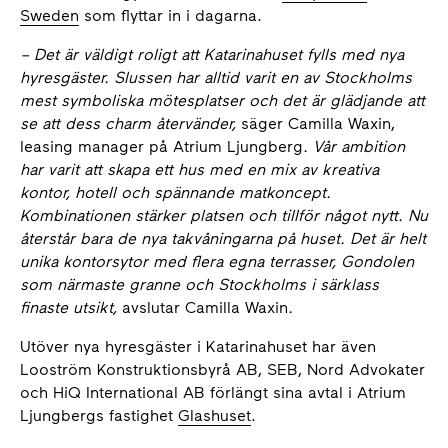
Sweden
som flyttar in i dagarna.
– Det är väldigt roligt att Katarinahuset fylls med nya
hyresgäster. Slussen har alltid varit en av Stockholms
mest symboliska mötesplatser och det är glädjande att
se att dess charm återvänder,
säger Camilla Waxin,
leasing manager på Atrium Ljungberg
. Vår ambition
har varit att skapa ett hus med en mix av kreativa
kontor, hotell och spännande matkoncept.
Kombinationen stärker platsen och tillför något nytt. Nu
återstår bara de nya takvåningarna på huset. Det är helt
unika kontorsytor med flera egna terrasser, Gondolen
som närmaste granne och Stockholms i särklass
finaste utsikt,
avslutar Camilla Waxin
.
Utöver nya hyresgäster i Katarinahuset har även
Looström Konstruktionsbyrå AB, SEB, Nord Advokater
och HiQ International AB förlängt sina avtal i Atrium
Ljungbergs fastighet
Glashuset
.