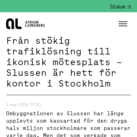
Till al.se
Hem
Från stökig
trafiklösning till
ikonisk mötesplats –
Slussen är hett för
kontor i Stockholm
1 mar 2024, 07:30
Ombyggnationen av Slussen har länge
upplevts som kaosartad för den dryga
halv miljon stockholmare som passerar
varje dag. Men det som verkade som