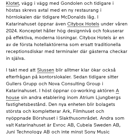
Klotet
, vägg i vägg med Gondolen och tidigare i
höstas skrevs avtal med en ny restaurang i
hörnlokalen där tidigare McDonalds låg. I
Katarinahuset öppnar även
Citybox Hotels
under våren
2024. Konceptet håller hög designnivå och fokuserar
på effektiva, moderna lösningar. Citybox Hotels är en
av de första hotellaktörerna som ersatt traditionella
receptionsdiskar med terminaler där gästerna checkar
in själva.
I takt med att
Slussen
blir alltmer klar ökar också
efterfrågan på kontorslokaler. Sedan tidigare sitter
Gullers Grupp och Nova Consulting Group i
Katarinahuset. I höst öppnar co-working aktören
A
house
sin andra etablering inom Atrium Ljungbergs
fastighetsbestånd. Den nya enheten blir bolagets
största och kompletterar Ark, Filmhuset och
nyöppnade Börshuset i Slakthusområdet. Andra som
valt Katarinahuset är Evroc AB, Cubeia Sweden AB,
Juni Technology AB och inte minst
Sony Music