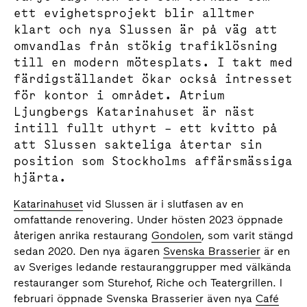
ett evighetsprojekt blir alltmer
klart och nya Slussen är på väg att
omvandlas från stökig trafiklösning
till en modern mötesplats. I takt med
färdigställandet ökar också intresset
för kontor i området. Atrium
Ljungbergs Katarinahuset är näst
intill fullt uthyrt – ett kvitto på
att Slussen sakteliga återtar sin
position som Stockholms affärsmässiga
hjärta.
Katarinahuset
vid Slussen är i slutfasen av en
omfattande renovering. Under hösten 2023 öppnade
återigen anrika restaurang
Gondolen
, som varit stängd
sedan 2020. Den nya ägaren
Svenska Brasserier
är en
av Sveriges ledande restauranggrupper med välkända
restauranger som Sturehof, Riche och Teatergrillen. I
februari öppnade Svenska Brasserier även nya
Café