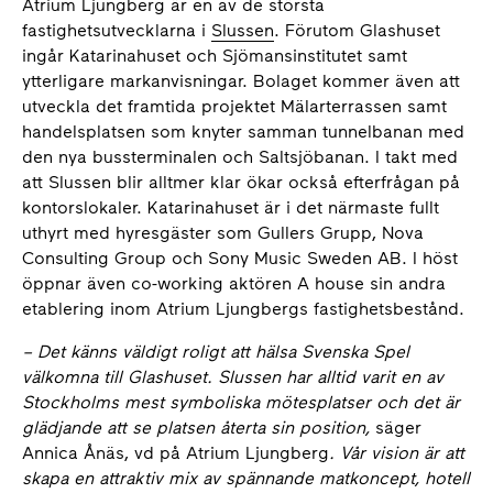
Atrium Ljungberg är en av de största
fastighetsutvecklarna i
Slussen
. Förutom Glashuset
ingår Katarinahuset och Sjömansinstitutet samt
ytterligare markanvisningar. Bolaget kommer även att
utveckla det framtida projektet Mälarterrassen samt
handelsplatsen som knyter samman tunnelbanan med
den nya bussterminalen och Saltsjöbanan. I takt med
att Slussen blir alltmer klar ökar också efterfrågan på
kontorslokaler. Katarinahuset är i det närmaste fullt
uthyrt med hyresgäster som Gullers Grupp, Nova
Consulting Group och Sony Music Sweden AB. I höst
öppnar även co-working aktören A house sin andra
etablering inom Atrium Ljungbergs fastighetsbestånd.
– Det känns väldigt roligt att hälsa Svenska Spel
välkomna till Glashuset. Slussen har alltid varit en av
Stockholms mest symboliska mötesplatser och det är
glädjande att se platsen återta sin position,
säger
Annica Ånäs, vd på Atrium Ljungberg
. Vår vision är att
skapa en attraktiv mix av spännande matkoncept, hotell