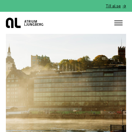
Till al.se
Hem