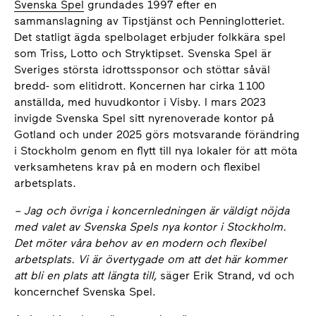
Svenska Spel
grundades 1997 efter en
sammanslagning av Tipstjänst och Penninglotteriet.
Det statligt ägda spelbolaget erbjuder folkkära spel
som Triss, Lotto och Stryktipset. Svenska Spel är
Sveriges största idrottssponsor och stöttar såväl
bredd- som elitidrott. Koncernen har cirka 1 100
anställda, med huvudkontor i Visby. I mars 2023
invigde Svenska Spel sitt nyrenoverade kontor på
Gotland och under 2025 görs motsvarande förändring
i Stockholm genom en flytt till nya lokaler för att möta
verksamhetens krav på en modern och flexibel
arbetsplats.
– Jag och övriga i koncernledningen är väldigt nöjda
med valet av Svenska Spels nya kontor i Stockholm.
Det möter våra behov av en modern och flexibel
arbetsplats. Vi är övertygade om att det här kommer
att bli en plats att längta till,
säger Erik Strand, vd och
koncernchef Svenska Spel.