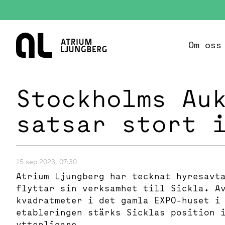
Hem
Om oss
Stockholms Au
satsar stort 
15 sep 2023, 07:30
Atrium Ljungberg har tecknat hyresavt
flyttar sin verksamhet till Sickla. A
kvadratmeter i det gamla EXPO-huset i
etableringen stärks Sicklas position 
ytterligare.