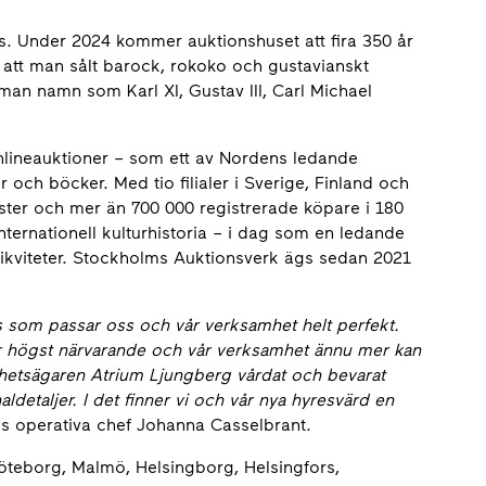
s. Under 2024 kommer auktionshuset att fira 350 år
 att man sålt barock, rokoko och gustavianskt
man namn som Karl XI, Gustav III, Carl Michael
nlineauktioner – som ett av Nordens ledande
r och böcker. Med tio filialer i Sverige, Finland och
ster och mer än 700 000 registrerade köpare i 180
nternationell kulturhistoria – i dag som en ledande
tikviteter. Stockholms Auktionsverk ägs sedan 2021
lats som passar oss och vår verksamhet helt perfekt.
 är högst närvarande och vår verksamhet ännu mer kan
ighetsägaren Atrium Ljungberg vårdat och bevarat
ldetaljer. I det finner vi och vår nya hyresvärd en
s operativa chef Johanna Casselbrant.
Göteborg, Malmö, Helsingborg, Helsingfors,