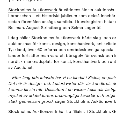
Stockholms Auktionsverk
är världens äldsta auktionshu
i branschen – ett historiskt jubileum som också innebär
sedan föremålen ansågs samtida. I kundregistret hittar 
Bellman, August Strindberg och Selma Lagerlöf.
I dag håller Stockholms Auktionsverk både slag- och o
auktionshus för konst, design, konsthantverk, antikvitete
Tyskland, över 60 erfarna och områdeskunniga speciali
länder fortsätter man vara ett börsgolv för svensk och i
nordisk marknadsplats för konst, konsthantverk och an
av Auctionet.
– Efter lång tids letande har vi nu landat i Sickla, en p
Det här är design- och kulturkvarter där vår kundkrets
komma till sin rätt. Dessutom i en vacker lokal där fast
mycket av arkitekturens ursprungliga karaktär och origina
stark gemensam grund
, säger Stockholms Auktionsverk
Stockholms Auktionsverk har tio filialer: i Stockholm, 