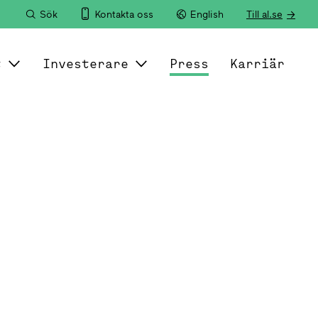
Sök
Kontakta oss
English
Till al.se
t
Investerare
Press
Karriär