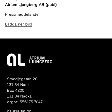
Atrium Ljungberg AB (publ)
Pressmeddelande
Ladda ner bild
Smedjegatan 2C
131 54 Nacka
Box 4200
131 04 Nacka
orgnr: 556175-7047
08-615 89 00