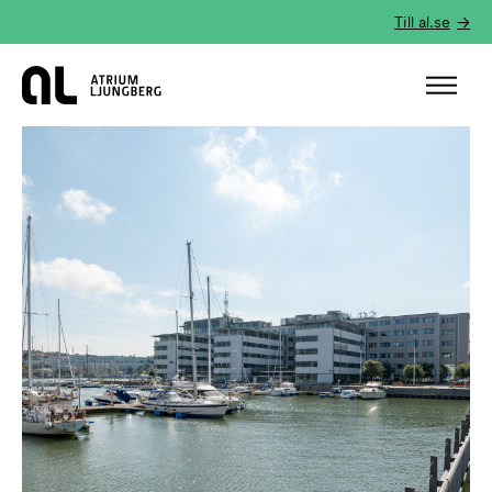
Till al.se
Hem