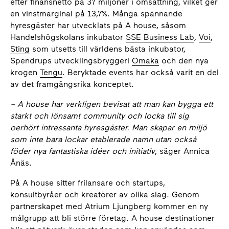
efter finansnetto på 37 miljoner i omsättning, vilket ger
en vinstmarginal på 13,7%. Många spännande
hyresgäster har utvecklats på A house, såsom
Handelshögskolans inkubator
SSE Business Lab
,
Voi
,
Sting
som utsetts till världens bästa inkubator,
Spendrups utvecklingsbryggeri
Omaka
och den nya
krogen
Tengu
. Beryktade events har också varit en del
av det framgångsrika konceptet.
– A house
har verkligen bevisat att man kan bygga ett
starkt och lönsamt community och locka till sig
oerhört intressanta hyresgäster. Man skapar en miljö
som inte bara lockar etablerade namn utan också
föder nya fantastiska idéer och initiativ
, säger Annica
Ånäs.
På A house sitter frilansare och startups,
konsultbyråer och kreatörer av olika slag. Genom
partnerskapet med Atrium Ljungberg kommer en ny
målgrupp att bli större företag. A house destinationer