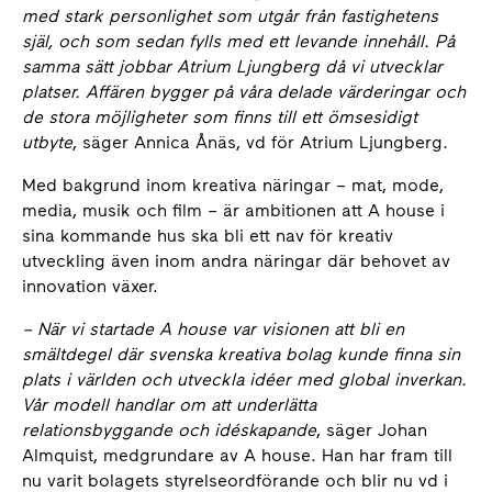
med stark personlighet som utgår från fastighetens
själ, och som sedan fylls med ett levande innehåll. På
samma sätt jobbar Atrium Ljungberg då vi utvecklar
platser. Affären bygger på våra delade värderingar och
de stora möjligheter som finns till ett ömsesidigt
utbyte
, säger Annica Ånäs, vd för Atrium Ljungberg.
Med bakgrund inom kreativa näringar – mat, mode,
media, musik och film – är ambitionen att A house i
sina kommande hus ska bli ett nav för kreativ
utveckling även inom andra näringar där behovet av
innovation växer.
– När vi startade
A house var visionen att bli en
smältdegel där svenska kreativa bolag kunde finna sin
plats i världen och utveckla idéer med global inverkan.
Vår modell handlar om att underlätta
relationsbyggande och idéskapande
, säger Johan
Almquist, medgrundare av A house. Han har fram till
nu varit bolagets styrelseordförande och blir nu vd i