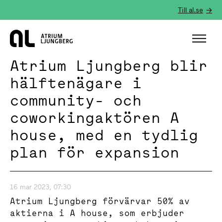
Till al.se
Hem
Atrium Ljungberg blir
hälftenägare i
community- och
coworkingaktören A
house, med en tydlig
plan för expansion
16 mar 2023, 07:30
Atrium Ljungberg förvärvar 50% av
aktierna i A house, som erbjuder