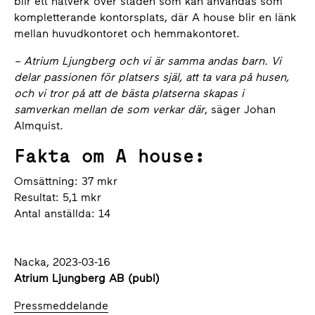
blir ett nätverk över staden som kan användas som
kompletterande kontorsplats, där A house blir en länk
mellan huvudkontoret och hemmakontoret.
– Atrium Ljungberg
och vi är samma andas barn. Vi
delar passionen för platsers själ, att ta vara på husen,
och vi tror på att de bästa platserna skapas i
samverkan mellan de som verkar där
, säger Johan
Almquist.
Fakta om A house:
Omsättning: 37 mkr
Resultat: 5,1 mkr
Antal anställda: 14
Nacka, 2023-03-16
Atrium Ljungberg AB (publ)
Pressmeddelande