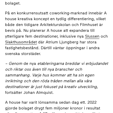
bolaget.
På en konkurrensutsatt coworking-marknad innebär A
house kreativa koncept en tydlig differentiering, vilket
både den tidigare Arkitekturskolan och Filmhuset är
bevis på. Nu planerar A house att expandera till
ytterligare fem destinationer, inklusive nya
Slussen
och
Slakthusområdet
där Atrium Ljungberg har stora
fastighetsbestånd. Därtill väntar öppningar i andra
svenska storstäder.
– Genom
de nya
etableringarna breddar vi erbjudandet
och riktar oss även till nya branscher och
sammanhang. Varje hus kommer att ha sin egen
inriktning och den röda tråden mellan alla våra
destinationer är just fokuset på kreativ utveckling
,
fortsätter Johan Almquist.
A house har varit lönsamma sedan dag ett. 2022
gjorde bolaget drygt fem miljoner kronor i resultat