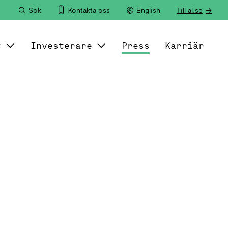
Sök
Kontakta oss
English
Till al.se
t
Investerare
Press
Karriär