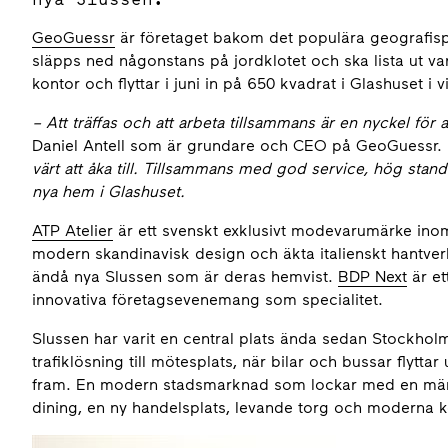
GeoGuessr
är företaget bakom det populära geografi
släpps ned någonstans på jordklotet och ska lista ut var 
kontor och flyttar i juni in på 650 kvadrat i Glashuset i 
– Att träffas och att arbeta tillsammans är en nyckel för
Daniel Antell som är grundare och CEO på GeoGuessr.
värt att åka till. Tillsammans med god service, hög stan
nya hem i Glashuset.
ATP Atelier
är ett svenskt exklusivt modevarumärke in
modern skandinavisk design och äkta italienskt hantver
ändå nya Slussen som är deras hemvist.
BDP Next
är et
innovativa företagsevenemang som specialitet.
Slussen har varit en central plats ända sedan Stockho
trafiklösning till mötesplats, när bilar och bussar flytt
fram. En modern stadsmarknad som lockar med en mängd 
dining, en ny handelsplats, levande torg och moderna k