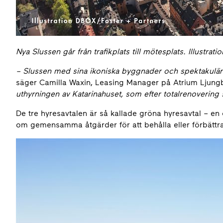
Nya Slussen går från trafikplats till mötesplats. Illustra
– Slussen med sina ikoniska byggnader och spektakulära
säger Camilla Waxin, Leasing Manager på Atrium Ljung
uthyrningen av Katarinahuset, som efter totalrenovering st
De tre hyresavtalen är så kallade gröna hyresavtal – 
om gemensamma åtgärder för att behålla eller förbättr