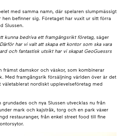
spelet med samma namn, där spelaren slumpmässigt
hen befinner sig. Företaget har vuxit ur sitt förra
vid Slussen.
 att kunna bedriva ett framgångsrikt företag,
säger
Därför har vi valt att skapa ett kontor som ska vara
dard och fantastisk utsikt har vi skapat GeoGuessrs
om främst damskor och väskor, som kombinerar
k. Med framgångsrik försäljning världen över är det
t väletablerat nordiskt upplevelseföretag med
lm grundades och nya Slussen utvecklas nu från
ar under mark och kajstråk, torg och en park växer
restauranger, från enkel street food till fine
ontorsytor.