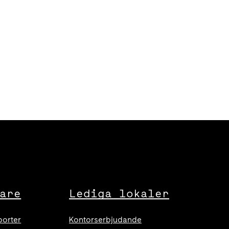
are
Lediga lokaler
porter
Kontorserbjudande