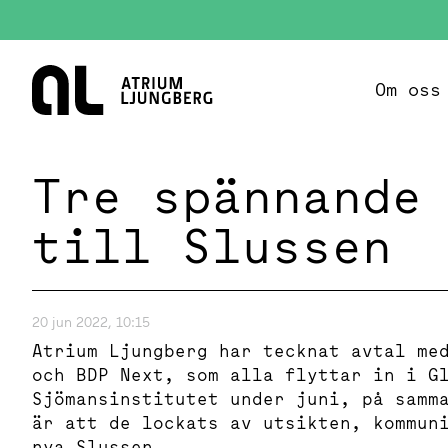
Hem
Om oss
Tre spännande
till Slussen
20 jun 2022, 10:15
Atrium Ljungberg har tecknat avtal me
och BDP Next, som alla flyttar in i G
Sjömansinstitutet under juni, på samm
är att de lockats av utsikten, kommun
nya Slussen.