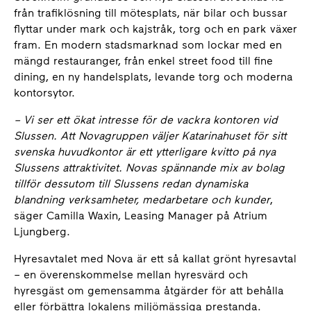
från trafiklösning till mötesplats, när bilar och bussar
flyttar under mark och kajstråk, torg och en park växer
fram. En modern stadsmarknad som lockar med en
mängd restauranger, från enkel street food till fine
dining, en ny handelsplats, levande torg och moderna
kontorsytor.
– Vi ser ett ökat intresse för de vackra kontoren vid
Slussen. Att Novagruppen väljer Katarinahuset för sitt
svenska huvudkontor är ett ytterligare kvitto på nya
Slussens attraktivitet. Novas spännande mix av bolag
tillför dessutom till Slussens redan dynamiska
blandning verksamheter, medarbetare och kunder
,
säger Camilla Waxin, Leasing Manager på Atrium
Ljungberg.
Hyresavtalet med Nova är ett så kallat grönt hyresavtal
– en överenskommelse mellan hyresvärd och
hyresgäst om gemensamma åtgärder för att behålla
eller förbättra lokalens miljömässiga prestanda.