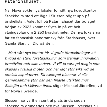
Katarinahuset.
När Nova sökte nya lokaler för sitt nya huvudkontor i
Stockholm stod ett läge i Slussen högst upp på
önskelistan. Valet föll på
Katarinahuset
där bolaget i
början av 2023 kommer flytta in på ett helt
våningsplan om 2 250 kvadratmeter. De nya lokalerna
får en fantastisk panoramavy från Stadshuset, över
Gamla Stan, till Djurgården.
– Med vårt nya kontor får vi goda förutsättningar att
bygga en stark företagskultur som främjar innovation,
kreativitet och samverkan. Vi vill ta vara på magin som
skapas i fysiska möten och har lagt stor vikt vid de
sociala aspekterna. Till exempel placerar vi alla
gemensamma ytor där den finaste utsikten mot
Saltsjön och Mälaren finns
, säger Michael Jäderlind, vd
för Nova i Sverige.
Slussen har varit en central plats ända sedan
Stockholm grundades och nya Slussen utvecklas nu