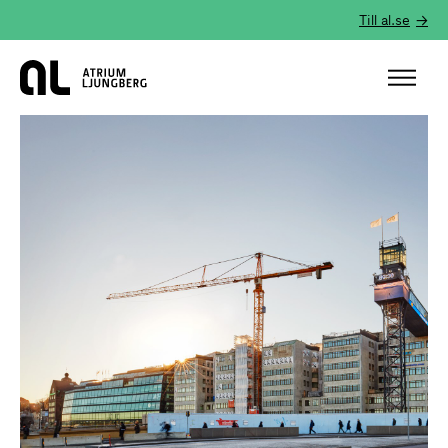
Till al.se
Hem