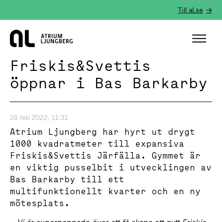
Till al.se
Hem
Friskis&Svettis
öppnar i Bas Barkarby
28 feb 2022, 11:31
Atrium Ljungberg har hyrt ut drygt
1000 kvadratmeter till expansiva
Friskis&Svettis Järfälla. Gymmet är
en viktig pusselbit i utvecklingen av
Bas Barkarby till ett
multifunktionellt kvarter och en ny
mötesplats.