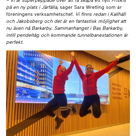
– Vi är superpeppade över att få skapa ett nytt Friskis
på en ny plats i Järfälla,
säger Sara Wretling som är
föreningens verksamhetschef.
Vi finns redan i Kallhäll
och Jakobsberg och det är en fantastisk möjlighet att
nu även nå Barkarby. Sammanhanget i Bas Barkarby,
intill pendeltåg och kommande tunnelbanestationen är
perfekt.