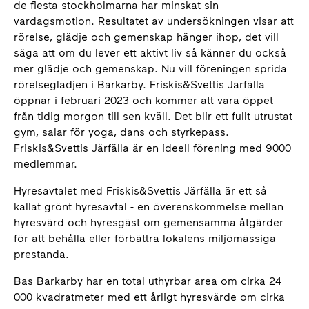
de flesta stockholmarna har minskat sin
vardagsmotion. Resultatet av undersökningen visar att
rörelse, glädje och gemenskap hänger ihop, det vill
säga att om du lever ett aktivt liv så känner du också
mer glädje och gemenskap. Nu vill föreningen sprida
rörelseglädjen i Barkarby. Friskis&Svettis Järfälla
öppnar i februari 2023 och kommer att vara öppet
från tidig morgon till sen kväll. Det blir ett fullt utrustat
gym, salar för yoga, dans och styrkepass.
Friskis&Svettis Järfälla är en ideell förening med 9000
medlemmar.
Hyresavtalet med Friskis&Svettis Järfälla är ett så
kallat grönt hyresavtal - en överenskommelse mellan
hyresvärd och hyresgäst om gemensamma åtgärder
för att behålla eller förbättra lokalens miljömässiga
prestanda.
Bas Barkarby har en total uthyrbar area om cirka 24
000 kvadratmeter med ett årligt hyresvärde om cirka