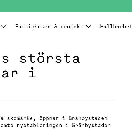
Fastigheter & projekt
Hållbarhe
ns största
nar i
ta skomärke, öppnar i Gränbystaden
femte nyetableringen i Gränbystaden