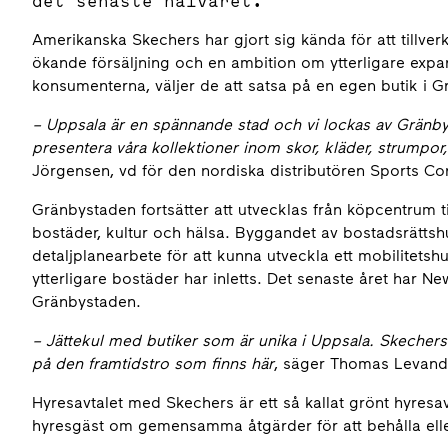
det senaste halvåret.
Amerikanska Skechers har gjort sig kända för att tillve
ökande försäljning och en ambition om ytterligare expa
konsumenterna, väljer de att satsa på en egen butik i G
– Uppsala är en spännande stad och vi lockas av Gränby
presentera våra kollektioner inom skor, kläder, strumpo
Jörgensen, vd för den nordiska distributören Sports Co
Gränbystaden fortsätter att utvecklas från köpcentrum t
bostäder, kultur och hälsa. Byggandet av bostadsrättsh
detaljplanearbete för att kunna utveckla ett mobilitet
ytterligare bostäder har inletts. Det senaste året har 
Gränbystaden.
– Jättekul med butiker som är unika i Uppsala. Skechers 
på den framtidstro som finns här
, säger Thomas Levande
Hyresavtalet med Skechers är ett så kallat grönt hyres
hyresgäst om gemensamma åtgärder för att behålla elle