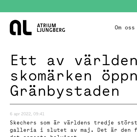
Hem
Om oss
Ett av världe
skomärken öpp
Gränbystaden
6 apr 2022, 09:41
Skechers som är världens tredje störs
galleria i slutet av maj. Det är den 