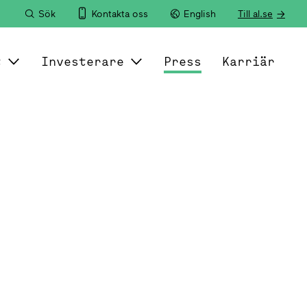
Sök
Kontakta oss
English
Till al.se
t
Investerare
Press
Karriär