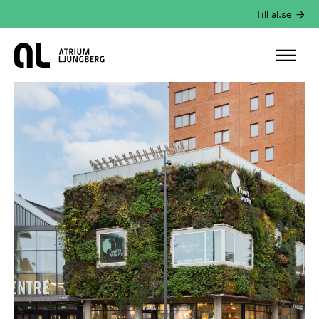
Till al.se
Hem