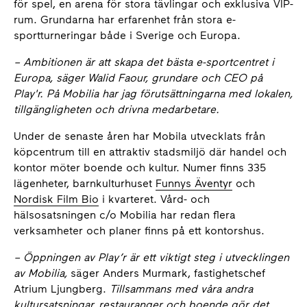
för spel, en arena för stora tävlingar och exklusiva VIP-
rum. Grundarna har erfarenhet från stora e-
sportturneringar både i Sverige och Europa.
– Ambitionen är att skapa det bästa e-sportcentret i
Europa, säger Walid Faour, grundare och CEO på
Play'r. På Mobilia har jag förutsättningarna med lokalen,
tillgängligheten och drivna medarbetare.
Under de senaste åren har Mobila utvecklats från
köpcentrum till en attraktiv stadsmiljö där handel och
kontor möter boende och kultur. Numer finns 335
lägenheter, barnkulturhuset
Funnys Äventyr
och
Nordisk Film Bio
i kvarteret. Vård- och
hälsosatsningen c/o Mobilia har redan flera
verksamheter och planer finns på ett kontorshus.
– Öppningen av Play’r är ett viktigt steg i utvecklingen
av Mobilia,
säger Anders Murmark, fastighetschef
Atrium Ljungberg.
Tillsammans med våra andra
kultursatsningar, restauranger och boende gör det