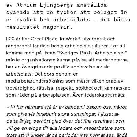
av Atrium Ljungbergs anställda
svarade att de tycker att bolaget är
en mycket bra arbetsplats - det bästa
resultatet någonsin.
I 20 år har Great Place To Work® utvärderat och
rangordnat landets bästa arbetsplatskulturer. För att
komma med på listan "Sveriges Bästa Arbetsplatser"
måste organisationen kunna påvisa att medarbetarna
har en övergripande positiv upplevelse av sin
arbetsplats. Det görs genom en
medarbetarundersökning som mäter vilken grad av
trovärdighet, rättvisa, respekt, stolthet och kamratskap
som råder på arbetsplatsen. Även ledarskapet mäts.
–
Vi har närmare två år av pandemi bakom oss, något
som givetvis inneburit stora utmaningar. I ljuset av
detta är jag oerhört glad över det fina resultatet och
vill ge en eloge till alla ledare och medarbetare som,
trots att vi under långa perioder inte kunnat ses, ändå