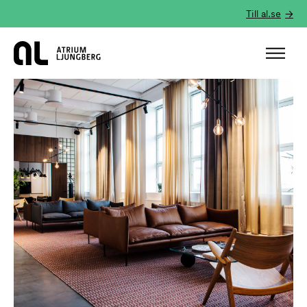
Till al.se
Hem