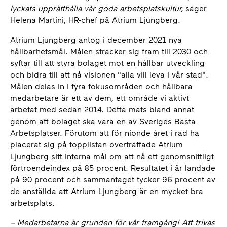
lyckats upprätthålla vår goda arbetsplatskultur,
säger
Helena Martini, HR-chef på Atrium Ljungberg.
Atrium Ljungberg antog i december 2021 nya
hållbarhetsmål. Målen sträcker sig fram till 2030 och
syftar till att styra bolaget mot en hållbar utveckling
och bidra till att nå visionen "alla vill leva i vår stad".
Målen delas in i fyra fokusområden och hållbara
medarbetare är ett av dem, ett område vi aktivt
arbetat med sedan 2014. Detta mäts bland annat
genom att bolaget ska vara en av Sveriges Bästa
Arbetsplatser. Förutom att för nionde året i rad ha
placerat sig på topplistan överträffade Atrium
Ljungberg sitt interna mål om att nå ett genomsnittligt
förtroendeindex på 85 procent. Resultatet i år landade
på 90 procent och sammantaget tycker 96 procent av
de anställda att Atrium Ljungberg är en mycket bra
arbetsplats.
–
Medarbetarna är grunden för vår framgång! Att trivas