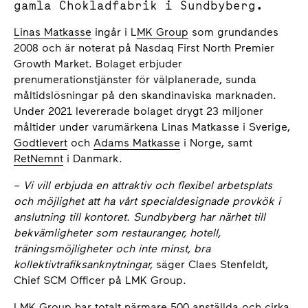
gamla Chokladfabrik i Sundbyberg.
Linas Matkasse
ingår i L
MK Group
som grundandes
2008 och är noterat på Nasdaq First North Premier
Growth Market. Bolaget erbjuder
prenumerationstjänster för välplanerade, sunda
måltidslösningar på den skandinaviska marknaden.
Under 2021 levererade bolaget drygt 23 miljoner
måltider under varumärkena Linas Matkasse i Sverige,
Godtlevert
och
Adams Matkasse
i Norge, samt
RetNemnt
i Danmark.
–
Vi vill erbjuda en attraktiv och flexibel arbetsplats
och möjlighet att ha vårt specialdesignade provkök i
anslutning till kontoret. Sundbyberg har närhet till
bekvämligheter som restauranger, hotell,
träningsmöjligheter och inte minst, bra
kollektivtrafiksanknytningar,
säger Claes Stenfeldt,
Chief SCM Officer på LMK Group.
LMK Group har totalt närmare 500 anställda och cirka