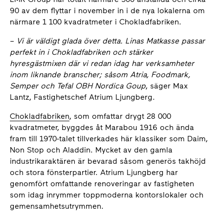
90 av dem flyttar i november in i de nya lokalerna om
närmare 1 100 kvadratmeter i Chokladfabriken.
–
Vi är väldigt glada över detta. Linas Matkasse passar
perfekt in i Chokladfabriken och stärker
hyresgästmixen där vi redan idag har verksamheter
inom liknande branscher; såsom Atria, Foodmark,
Semper och Tefal OBH Nordica Goup
, säger Max
Lantz, Fastighetschef Atrium Ljungberg.
Chokladfabriken
, som omfattar drygt 28 000
kvadratmeter, byggdes åt Marabou 1916 och ända
fram till 1970-talet tillverkades här klassiker som Daim,
Non Stop och Aladdin. Mycket av den gamla
industrikaraktären är bevarad såsom generös takhöjd
och stora fönsterpartier. Atrium Ljungberg har
genomfört omfattande renoveringar av fastigheten
som idag inrymmer toppmoderna kontorslokaler och
gemensamhetsutrymmen.