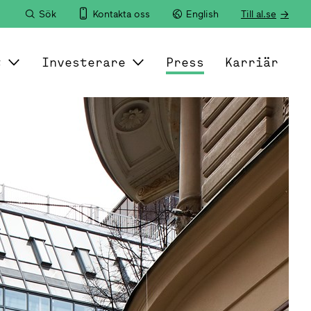
Sök
Kontakta oss
English
Till al.se
t
Investerare
Press
Karriär