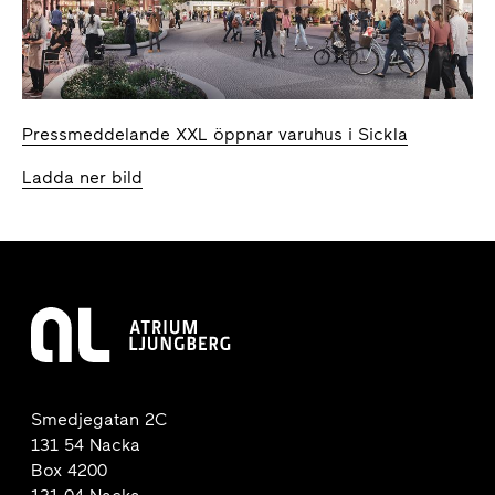
Pressmeddelande XXL öppnar varuhus i Sickla
Ladda ner bild
Smedjegatan 2C
131 54 Nacka
Box 4200