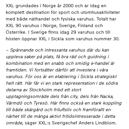
XXL grundades i Norge år 2000 och är idag en
komplett destination för sport och utomhusaktiviteter
med både näthandel och fysiska varuhus. Totalt har
XXL 90 varuhus i Norge, Sverige, Finland och
Österrike. I Sverige finns idag 29 varuhus och till
hösten öppnar XXL i Sickla som varuhus nummer 30.
–
Spännande och intressanta varuhus där du kan
uppleva saker på plats, få bra råd och guidning i
kombination med en snabb och smidig e-handel är
framtiden. Vi fortsätter därför att investera i våra
varuhus. För oss är en etablering i Sickla strategiskt
helt rätt. Här får vi en stark representation i de södra
delarna av Stockholm med ett stort
upptagningsområde dels från city, dels från Nacka,
Värmdö och Tyresö. Här finns också en stark koppling
till både skärgård och friluftsliv och framförallt en
närhet till de många aktivt fritidsintresserade i detta
område
, säger XXL:s Sverigechef Anders Lindblom.