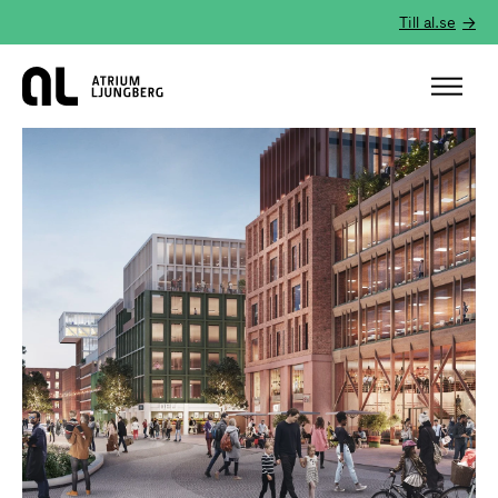
Till al.se
Hem