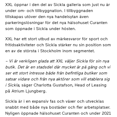
XXL öppnar i den del av Sickla galleria som just nu är
under om- och tillbyggnation. I tillbyggnaden
tillskapas utöver den nya handelsytan även
parkeringslösningar för det nya hälsohuset Curanten
som öppnade i Sickla under hösten.
XXL har ett stort utbud av märkesvaror för sport och
fritidsaktiviteter och Sickla stärker nu sin position som
en av de största i Stockholm inom segmentet.
–
Vi är verkligen glada att XXL väljer Sickla för sin nya
butik. Det är en stadsdel där mycket är på gång och vi
ser ett stort intresse både från befintliga butiker som
satsar vidare och från nya aktörer som vill etablera sig
i Sickla
, säger Charlotta Gustafson, Head of Leasing
på Atrium Ljungberg.
Sickla är i en expansiv fas och växer och utvecklas
snabbt med både nya bostäder och fler arbetsplatser.
Nyligen öppnade hälsohuset Curanten och under 2021