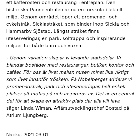
ett kafferosteri och restaurang i entréplan. Den
historiska Panncentralen är nu en förskola i lekfull
miljö. Genom området löper ett promenad- och
cykelstråk, Sicklastråket, som binder ihop Sickla och
Hammarby Sjöstad. Längst stråket finns
uteserveringar, en park, soltrappa och inspirerande
miljöer för både barn och vuxna.
- Genom variation skapar vi levande stadsdelar. Vi
blandar bostäder med restauranger, butiker, kontor och
caféer. För oss är livet mellan husen minst lika viktigt
som livet innanför tröskeln. På Nobelberget adderar vi
promenadstråk, park och uteserveringar, helt enkelt
platser att mötas på och inspireras av. Det är en central
del för att skapa en attraktiv plats där alla vill leva
,
säger Linda Wiman, Affärsutvecklingschef Bostad på
Atrium Ljungberg.
Nacka, 2021-09-01