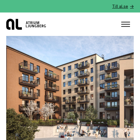
Till al.se
Hem