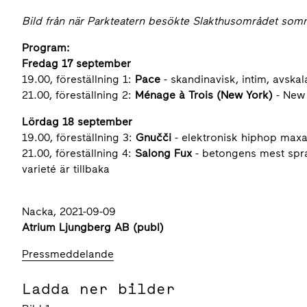
Bild från när Parkteatern besökte Slakthusområdet som
Program:
Fredag 17 september
19.00, föreställning 1:
Pace
- skandinavisk, intim, avska
21.00, föreställning 2:
Ménage à Trois (New York)
- New
Lördag 18 september
19.00, föreställning 3:
Gnu
čč
i
- elektronisk hiphop maxa
21.00, föreställning 4:
Salong Fux
- betongens mest spr
varieté är tillbaka
Nacka, 2021-09-09
Atrium Ljungberg AB (publ)
Pressmeddelande
Ladda ner bilder