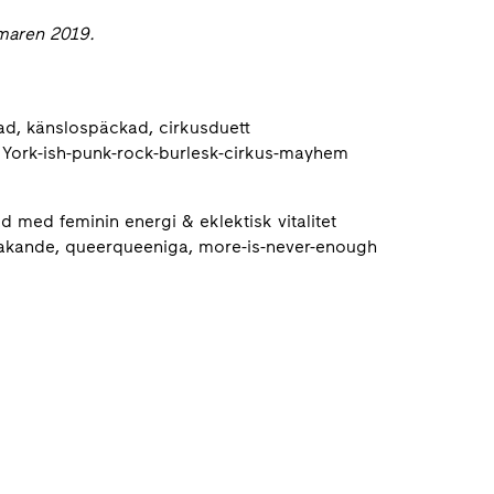
maren 2019.
lad, känslospäckad, cirkusduett
 York-ish-punk-rock-burlesk-cirkus-mayhem
d med feminin energi & eklektisk vitalitet
akande, queerqueeniga, more-is-never-enough