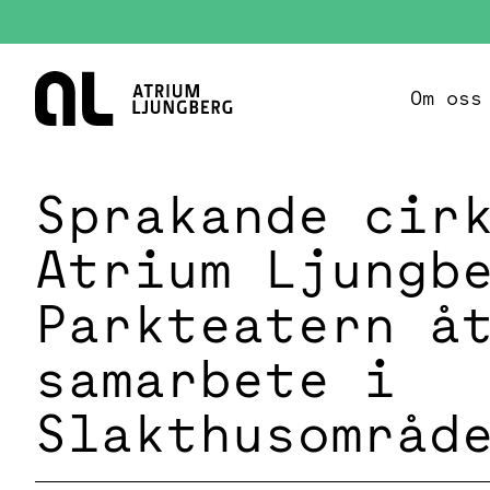
Hem
Om oss
Sprakande cir
Atrium Ljungb
Parkteatern å
samarbete i
Slakthusområd