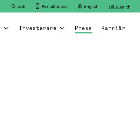
Sök
Kontakta oss
English
Till al.se
t
Investerare
Press
Karriär