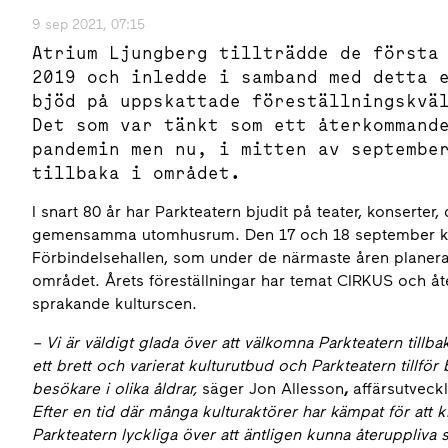
9 sep 2021, 07:15
Atrium Ljungberg tillträdde de första
2019 och inledde i samband med detta 
bjöd på uppskattade föreställningskvä
Det som var tänkt som ett återkommand
pandemin men nu, i mitten av septembe
tillbaka i området.
I snart 80 år har Parkteatern bjudit på teater, konserter,
gemensamma utomhusrum. Den 17 och 18 september komm
Förbindelsehallen, som under de närmaste åren planeras at
området. Årets föreställningar har temat CIRKUS och åte
sprakande kulturscen.
–
Vi är väldigt glada över att välkomna Parkteatern tillba
ett brett och varierat kulturutbud och Parkteatern tillf
besökare i olika åldrar,
säger Jon Allesson
,
affärsutveck
Efter en tid där många kulturaktörer har kämpat för att
Parkteatern lyckliga över att äntligen kunna återuppliva