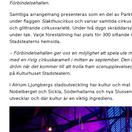
Förbindelsehallen.
Samtliga arrangemang presenteras som en del av Parkt
under flaggen
Slakthuscirkus
och varvar samtida cirkus
och glittrande cirkusvarieté. Under två dygn skräddars
under tak. Varje föreställning har plats för 300 sittande 
Stadsteaterns hemsida.
– Förbindelsehallen ger oss en möjlighet att spela ute 
med en rivig cirkuskaramell i mitten av september. Den
dröm när det kommer till att trolla fram scenupplevelser
på Kulturhuset Stadsteatern.
I Atrium Ljungbergs stadsutveckling har kultur och mat 
Nobelberget och Sickla, Söderhallarna och nya Slusse
utvecklar och där kultur är en viktig ingrediens.