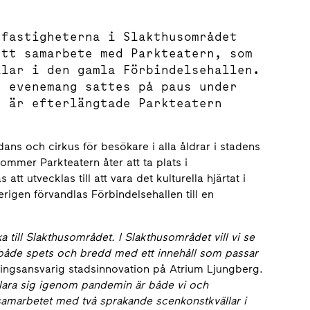
 fastigheterna i Slakthusområdet
ett samarbete med Parkteatern, som
llar i den gamla Förbindelsehallen.
e evenemang sattes på paus under
r är efterlängtade Parkteatern
 dans och cirkus för besökare i alla åldrar i stadens
er Parkteatern åter att ta plats i
t utvecklas till att vara det kulturella hjärtat i
rigen förvandlas Förbindelsehallen till en
ka till Slakthusområdet. I Slakthusområdet vill vi se
ör både spets och bredd med ett innehåll som passar
lingsansvarig stadsinnovation på Atrium Ljungberg.
 klara sig igenom pandemin är både vi och
 samarbetet med två sprakande scenkonstkvällar i