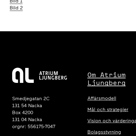
Bild 1
Bild 2
Om Atrium
Ljungberg
Affärsmodell
Smedjegatan 2C
131 54 Nacka
Mål och strategier
Box 4200
131 04 Nacka
Vision och värdering
orgnr: 556175-7047
Bolagsstyrning