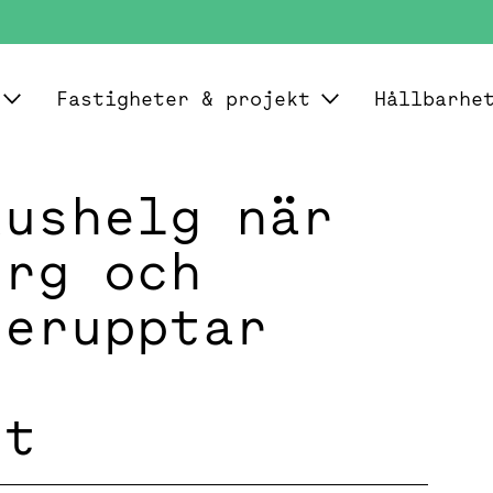
Fastigheter & projekt
Hållbarhe
kushelg när
erg och
terupptar
et