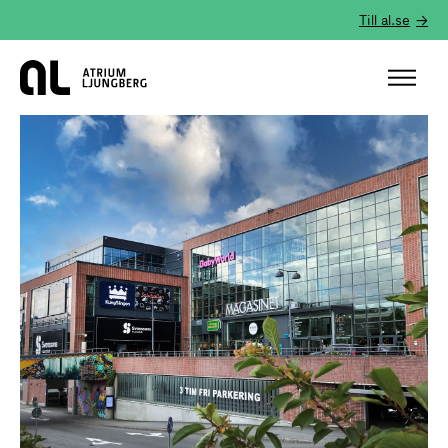
Till al.se
Hem