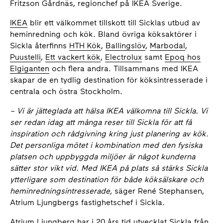
Fritzson Gårdnäs, regionchef på IKEA Sverige.
IKEA
blir ett välkommet tillskott till Sicklas utbud av
heminredning och kök. Bland övriga köksaktörer i
Sickla återfinns
HTH Kök
,
Ballingslöv
,
Marbodal
,
Puustelli
,
Ett vackert kök
,
Electrolux
samt
Epoq hos
Elgiganten
och flera andra. Tillsammans med IKEA
skapar de en tydlig destination för köksintresserade i
centrala och östra Stockholm.
– Vi är jätteglada att hälsa IKEA välkomna till Sickla. Vi
ser redan idag att många reser till Sickla för att få
inspiration och rådgivning kring just planering av kök.
Det personliga mötet i kombination med den fysiska
platsen och uppbyggda miljöer är något kunderna
sätter stor vikt vid. Med IKEA på plats så stärks Sickla
ytterligare som destination för både köksälskare och
heminredningsintresserade,
säger René Stephansen,
Atrium Ljungbergs fastighetschef i Sickla.
Atrium Ljungberg har i 20 års tid utvecklat Sickla från