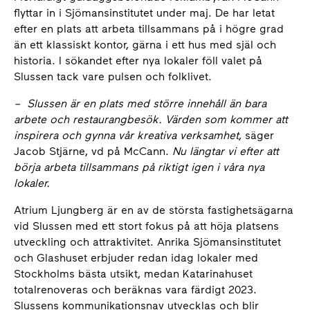
flyttar in i Sjömansinstitutet under maj. De har letat
efter en plats att arbeta tillsammans på i högre grad
än ett klassiskt kontor, gärna i ett hus med själ och
historia. I sökandet efter nya lokaler föll valet på
Slussen tack vare pulsen och folklivet.
–
Slussen är en plats med större innehåll än bara
arbete och restaurangbesök. Värden som kommer att
inspirera och gynna vår kreativa verksamhet
, säger
Jacob Stjärne, vd på McCann.
Nu längtar vi efter att
börja arbeta tillsammans på riktigt igen i våra nya
lokaler.
Atrium Ljungberg är en av de största fastighetsägarna
vid Slussen med ett stort fokus på att höja platsens
utveckling och attraktivitet. Anrika Sjömansinstitutet
och Glashuset erbjuder redan idag lokaler med
Stockholms bästa utsikt, medan Katarinahuset
totalrenoveras och beräknas vara färdigt 2023.
Slussens kommunikationsnav utvecklas och blir