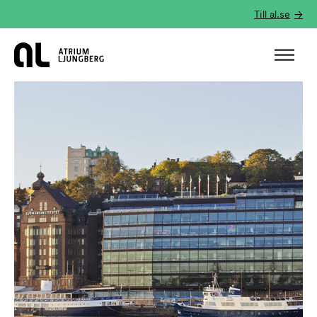
Till al.se
Hem