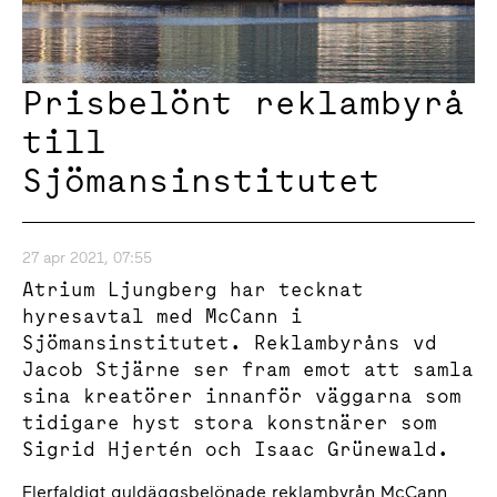
Prisbelönt reklambyrå
till
Sjömansinstitutet
27 apr 2021, 07:55
Atrium Ljungberg har tecknat
hyresavtal med McCann i
Sjömansinstitutet. Reklambyråns vd
Jacob Stjärne ser fram emot att samla
sina kreatörer innanför väggarna som
tidigare hyst stora konstnärer som
Sigrid Hjertén och Isaac Grünewald.
Flerfaldigt guldäggsbelönade reklambyrån McCann